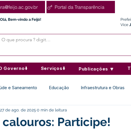
ura@feijo.ac.gov.br
Portal da Transparência
Olá, Bem-vindo a Feijó!
Prefe
Vice
O Governo⬇️
Serviços⬇️
T
Publicações 🔽
úde e Saneamento
Educação
Infraestrutura e Obras
27 de ago. de 2025
0 min de leitura
Desporto Cultura e Lazer
Administração e Finanças
calouros: Participe!