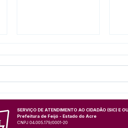
7 de setembro:
Pref
Programação
edit
com 
médi
SERVIÇO DE ATENDIMENTO AO CIDADÃO (SIC) E O
Prefeitura de Feijó - Estado do Acre
CNPJ 04.005.179/0001-20