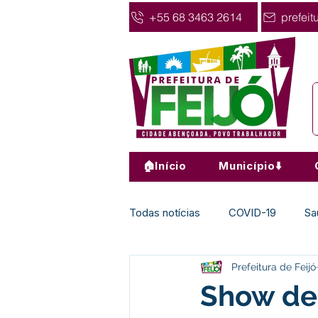
+55 68 3463 2614
prefeit
🏠Início
Município⬇️
Todas notícias
COVID-19
Sa
Prefeitura de Feijó
Agricultura
Nota de Pesar
Show de 