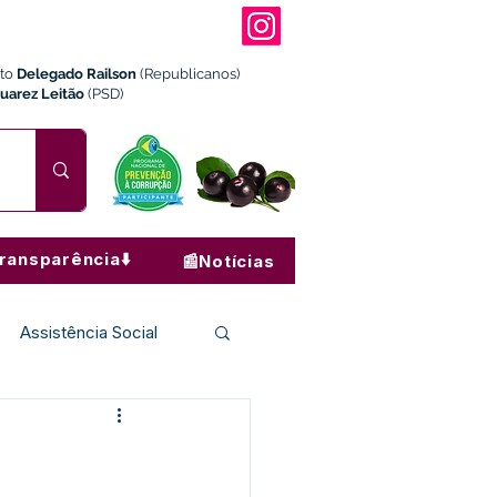
ito
Delegado Railson
(Republicanos)
Juarez Leitão
(PSD)
ransparência⬇️
📰Notícias
Assistência Social
Institucional e Governo