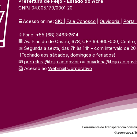
Prefeitura de Feijó - Estado do Acre
CNPJ 04.005.179/0001-20
💻Acesso online: 
SIC 
| 
Fale Conosco
 | 
Ouvidoria
| 
Portal
📱Fone: +55 (68) 3463-2614 
🏢 Av. Plácido de Castro, 678, CEP 69.960-000, Centro, F
📅 Segunda a sexta, das 7h às 14h 
- com intervalo de 20
(Fechado aos sábados, domingos e feriados)
📧 
prefeitura@feijo.ac.gov.br
 ou 
ouvidoria@feijo.ac.gov.
📨 Acesso ao 
Webmail Corporativo
Ferramenta de Transparência constr
© 2009-2024. To