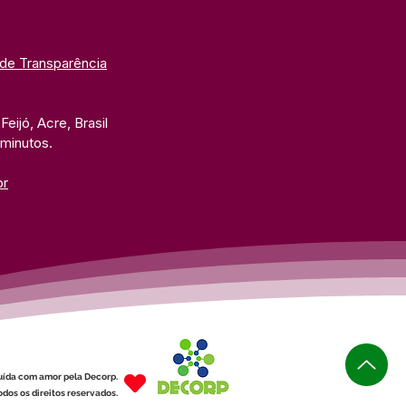
 de Transparência
eijó, Acre, Brasil
 minutos. 
br
uída com amor pela Decorp.
dos os direitos reservados.