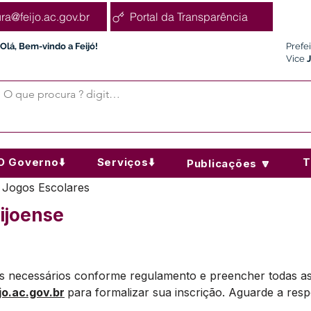
ura@feijo.ac.gov.br
Portal da Transparência
Olá, Bem-vindo a Feijó!
Prefe
Vice
O Governo⬇️
Serviços⬇️
T
Publicações 🔽
> Jogos Escolares
ijoense
necessários conforme regulamento e preencher todas as fic
o.ac.gov.br
para formalizar sua inscrição. Aguarde a res