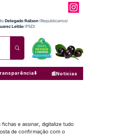
ito
Delegado Railson
(Republicanos)
Juarez Leitão
(PSD)
ransparência⬇️
📰Notícias
has e assinar, digitalize tudo 
posta de confirmação com o 