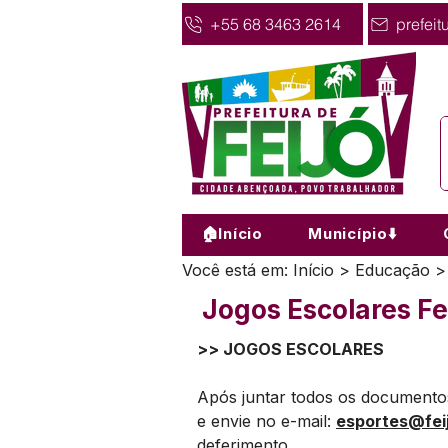
+55 68 3463 2614
prefeit
🏠Início
Município⬇️
Você está em: Início > Educação 
Jogos Escolares Fe
>> JOGOS ESCOLARES
Após juntar todos os documentos 
e envie no e-mail: 
esportes@feij
deferimento.