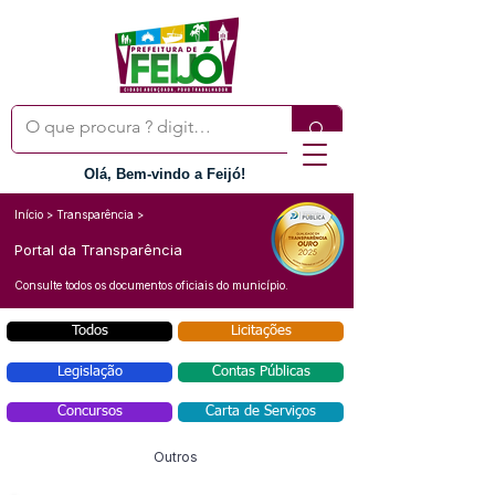
Olá, Bem-vindo a Feijó!
Início > Transparência >
Portal da Transparência
Consulte todos os documentos oficiais do município.
Todos
Licitações
Legislação
Contas Públicas
Concursos
Carta de Serviços
Outros