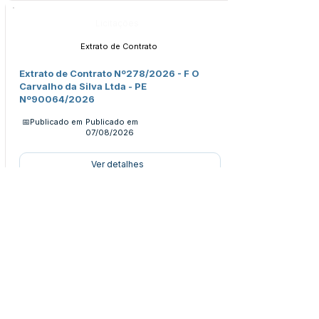
Licitações
Extrato de Contrato
Extrato de Contrato Nº278/2026 - F O
Carvalho da Silva Ltda - PE
Nº90064/2026
📅Publicado em
Publicado em
07/08/2026
Ver detalhes
Licitações
Extrato da Ata
Extrato da Ata Nº194/2026 - Gêneros
Alimentícios - PE 060/2026
📅Publicado em
Publicado em
07/08/2026