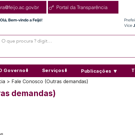
ura@feijo.ac.gov.br
Portal da Transparência
Olá, Bem-vindo a Feijó!
Prefe
Vice
O Governo⬇️
Serviços⬇️
T
Publicações 🔽
ncia > Fale Conosco (Outras demandas)
ras demandas)
os