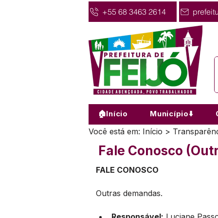
+55 68 3463 2614
prefeit
🏠Início
Município⬇️
Você está em: Início > Transparê
Fale Conosco (Out
FALE CONOSCO
Outras demandas.
Responsável:
 Luciane Pass