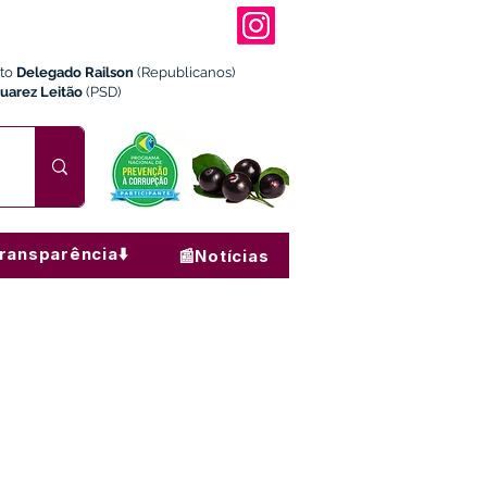
ito
Delegado Railson
(Republicanos)
Juarez Leitão
(PSD)
ransparência⬇️
📰Notícias