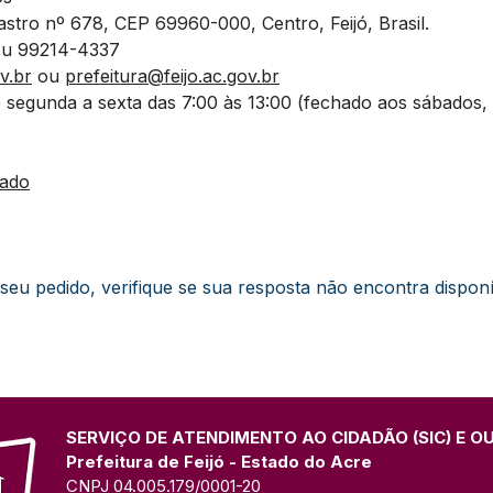
stro nº 678, CEP 69960-000, Centro, Feijó​, Brasil. 
ou 99214-4337
v.br
 ou 
prefeitura@feijo.ac.gov.br
 segunda a sexta das 7:00 às 13:00 (fechado aos sábados,
zado
 seu pedido, verifique se sua resposta não encontra dispon
SERVIÇO DE ATENDIMENTO AO CIDADÃO (SIC) E O
Prefeitura de Feijó - Estado do Acre
CNPJ 04.005.179/0001-20