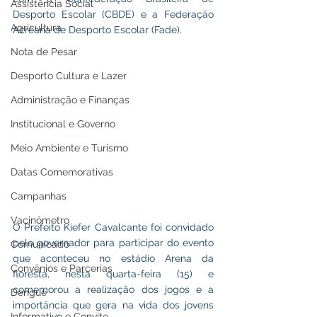
Assistência Social
Desporto Escolar (CBDE) e a Federação 
Agricultura
Acreana de Desporto Escolar (Fade).
Nota de Pesar
Desporto Cultura e Lazer
Administração e Finanças
Institucional e Governo
Meio Ambiente e Turismo
Datas Comemorativas
Campanhas
Vacinômetro
O Prefeito Kiefer Cavalcante foi convidado 
pelo governador para participar do evento 
Comunicado
que aconteceu no estádio Arena da 
Convênios e Parcerias
floresta, nesta quarta-feira (15) e 
comemorou a realização dos jogos e a 
Dengue
importância que gera na vida dos jovens 
Informativo e Convite