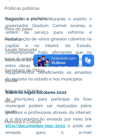
Políticas públicas
Alagações e enchentes
Segundo o prefeito, durante o evento o 
governador Gladson Cameli assinou a 
Feira do peixe
ordem de serviço para reforma e 
revitalização de vários ginásios cobertos na 
Parceria
capital e no interior do Estado, 
Saúde Itinerante
contemplando Feijó, afirmando que no 
total 6 milhões de reais serão investidos 
Secretaria da Mulher
entre obras de reforma e compra de 
Secretaria de Obras
equipamentos, beneficiando os amantes 
do esporte no estado e nos municípios.
Saúde
Segurança Pública
Sobre os Jogos Escolares 2022
As inscrições para participar da fase 
obras
municipal podem ser realizadas pelos 
saude
gestores e professores através da internet, 
e a documentação enviada por meio link 
Memória e Cultura
bit.ly/documentos-jeac-2022
 e pode ser 
enviada para o e-mail 