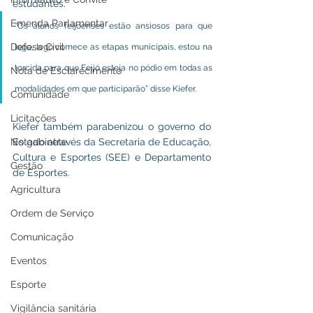
estudantes.
Emenda Parlamentar
“Os alunos feijoenses estão ansiosos para que 
Defesa Civil
logo, logo comece as etapas municipais, estou na 
torcida para que Feijó esteja no pódio em todas as 
Nota de Esclarecimento
modalidades em que participarão” disse Kiefer.
Comunidade
Licitações
Kiefer também parabenizou o governo do 
No gabinete
Estado através da Secretaria de Educação, 
Cultura e Esportes (SEE) e Departamento 
Gestão
de Esportes.
Agricultura
Ordem de Serviço
Comunicação
Eventos
Esporte
Vigilância sanitária