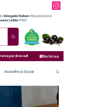
ito
Delegado Railson
(Republicanos)
Juarez Leitão
(PSD)
ransparência⬇️
📰Notícias
Assistência Social
Institucional e Governo