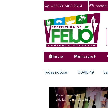
+55 68 3463 2614
prefeit
🏠Início
Município⬇️
Todas notícias
COVID-19
Sa
Agricultura
Nota de Pesar
Prefeitura de Feijó
7 de jul.
1 min de leitura