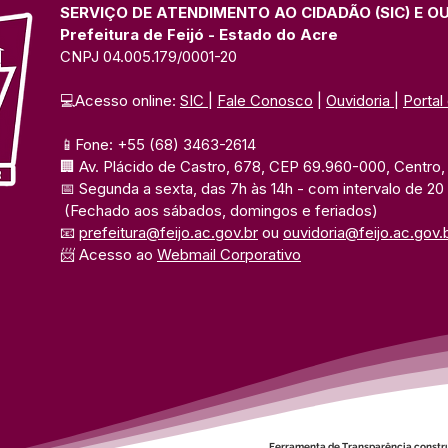
SERVIÇO DE ATENDIMENTO AO CIDADÃO (SIC) E O
Prefeitura de Feijó - Estado do Acre
CNPJ 04.005.179/0001-20
💻Acesso online: 
SIC 
| 
Fale Conosco
 | 
Ouvidoria
| 
Portal
📱Fone: +55 (68) 3463-2614 
🏢 Av. Plácido de Castro, 678, CEP 69.960-000, Centro, F
📅 Segunda a sexta, das 7h às 14h 
- com intervalo de 20
(Fechado aos sábados, domingos e feriados)
📧 
prefeitura@feijo.ac.gov.br
 ou 
ouvidoria@feijo.ac.gov.
📨 Acesso ao 
Webmail Corporativo
Ferramenta de Transparência constr