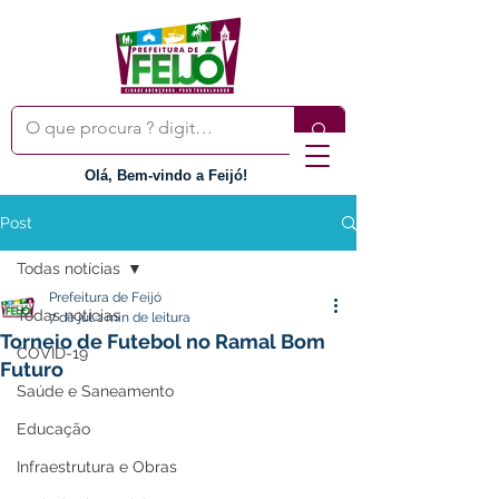
Olá, Bem-vindo a Feijó!
Post
Todas notícias
Prefeitura de Feijó
Todas notícias
7 de jul.
1 min de leitura
Torneio de Futebol no Ramal Bom
COVID-19
Futuro
Saúde e Saneamento
Educação
Infraestrutura e Obras