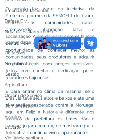
O projeto faz parte da iniciativa da 
Emenda Parlamentar
Prefeitura por meio da SEMCELT de levar o 
Defesa Civil
esporte às comunidades rurais, 
promovendo integração, lazer e 
Nota de Esclarecimento
socialização. Além de vibrar com os lances 
Comunidade
dentro de campo, o público terá a 
oportunidade de conhecer melhor as 
Licitações
comunidades, seus produtores e adquirir 
No gabinete
produtos locais com preços acessíveis, 
feitos com carinho e dedicação pelos 
Gestão
moradores feijoenses.
Agricultura
E para entrar no clima da resenha, se o 
Ordem de Serviço
Brasil já teve seus altos e baixos e até uma 
eliminação inesperada contra a Noruega, 
Comunicação
aqui em Feijó a história é diferente, nos 
Eventos
torneios da prefeitura os times dão o 
sangue, jogam com raça e mostram que o 
Esporte
futebol raiz continua vivo e apaixonante!
Vigilância sanitária