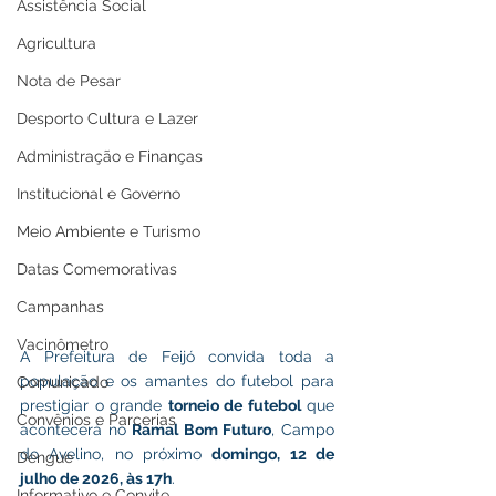
Assistência Social
Agricultura
Nota de Pesar
Desporto Cultura e Lazer
Administração e Finanças
Institucional e Governo
Meio Ambiente e Turismo
Datas Comemorativas
Campanhas
Vacinômetro
A Prefeitura de Feijó convida toda a 
população e os amantes do futebol para 
Comunicado
prestigiar o grande 
torneio de futebol
 que 
Convênios e Parcerias
acontecerá no 
Ramal Bom Futuro
, Campo 
do Avelino, no próximo 
domingo, 12 de 
Dengue
julho de 2026, às 17h
.
Informativo e Convite