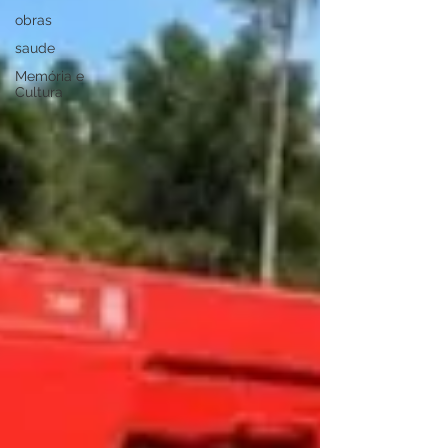
obras
saude
Memória e
Cultura