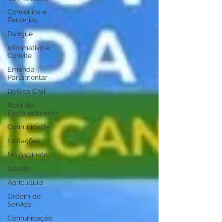
Convênios e
Parcerias
Dengue
Informativo e
Convite
Emenda
Parlamentar
Defesa Civil
Nota de
Esclarecimento
Comunidade
Licitações
No gabinete
Gestão
Agricultura
Ordem de
Serviço
Comunicação