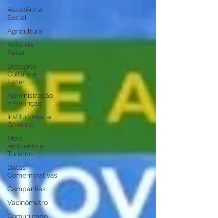
Assistência
Social
Agricultura
Nota de
Pesar
Desporto
Cultura e
Lazer
Administração
e Finanças
Institucional e
Governo
Meio
Ambiente e
Turismo
Datas
Comemorativas
Campanhas
Vacinômetro
Comunicado