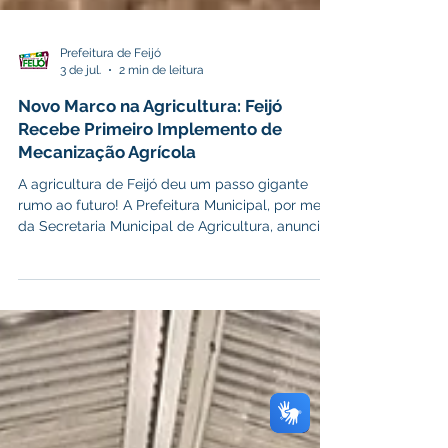
Prefeitura de Feijó
3 de jul.
2 min de leitura
Novo Marco na Agricultura: Feijó
Recebe Primeiro Implemento de
Mecanização Agrícola
A agricultura de Feijó deu um passo gigante
rumo ao futuro! A Prefeitura Municipal, por meio
da Secretaria Municipal de Agricultura, anunciou
a chegada do primeiro implemento de
mecanização agrícola do município. Essa
conquista representa um marco histórico para o
nosso setor produtivo rural, trazendo mais
tecnologia, apoio e oportunidades para quem
trabalha na terra. O que muda para o produtor
rural? A chegada deste equipamento não é
apenas uma vitória política, mas sim um g