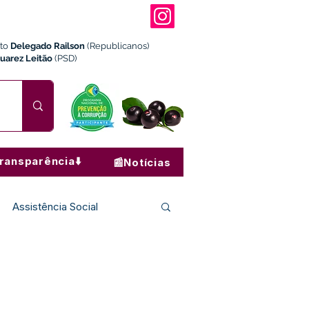
ito
Delegado Railson
(Republicanos)
Juarez Leitão
(PSD)
ransparência⬇️
📰Notícias
Assistência Social
Institucional e Governo