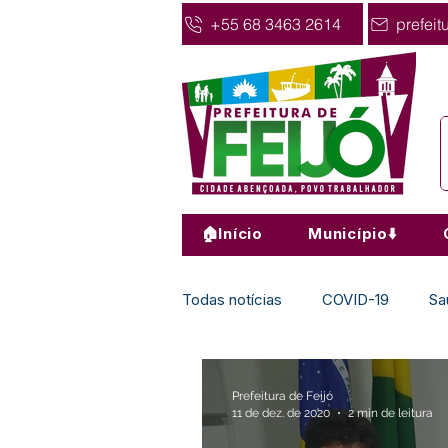
+55 68 3463 2614
prefeit
🏠Início
Município⬇️
Todas notícias
COVID-19
Sa
Agricultura
Nota de Pesar
Prefeitura de Feijó
11 de dez. de 2020
2 min de leitura