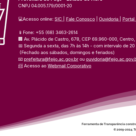
CNPJ 04.005.179/0001-20
💻Acesso online: 
SIC 
| 
Fale Conosco
 | 
Ouvidoria
| 
Portal
📱Fone: +55 (68) 3463-2614 
🏢 Av. Plácido de Castro, 678, CEP 69.960-000, Centro, F
📅 Segunda a sexta, das 7h às 14h 
- com intervalo de 20
(Fechado aos sábados, domingos e feriados)
📧 
prefeitura@feijo.ac.gov.br
 ou 
ouvidoria@feijo.ac.gov.
📨 Acesso ao 
Webmail Corporativo
Ferramenta de Transparência constr
© 2009-2024. To