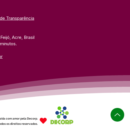
 de Transparência
eijó, Acre, Brasil
 minutos. 
br
uída com amor pela Decorp.
dos os direitos reservados.