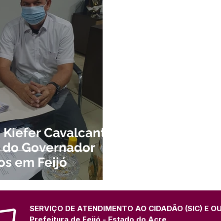
atas Comemorativas
Campanhas
Vacinômetro
C
gue
Informativo e Convite
Emenda Parlamentar
De
munidade
Licitações
No gabinete
Gestão
Ag
ação
Eventos
Esporte
o Kiefer Cavalcante
a do Governador
os em Feijó
SERVIÇO DE ATENDIMENTO AO CIDADÃO (SIC) E O
Prefeitura de Feijó - Estado do Acre