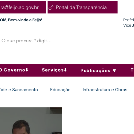
ura@feijo.ac.gov.br
Portal da Transparência
Olá, Bem-vindo a Feijó!
Prefe
Vice
O Governo⬇️
Serviços⬇️
T
Publicações 🔽
úde e Saneamento
Educação
Infraestrutura e Obras
Desporto Cultura e Lazer
Administração e Finanças