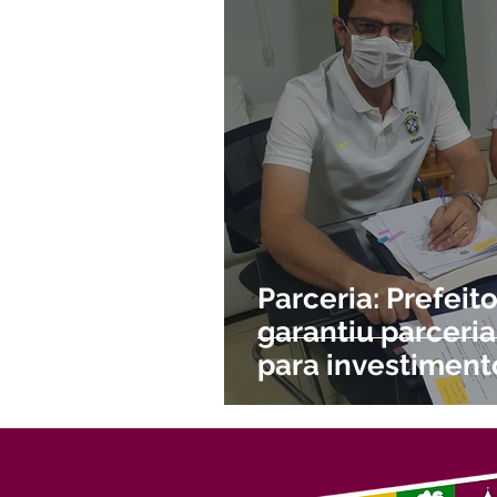
Meio Ambiente e Turismo
D
Convênios e Parcerias
Den
Nota de Esclarecimento
Co
Ordem de Serviço
Comunic
Parceria: Prefeit
garantiu parceri
para investiment