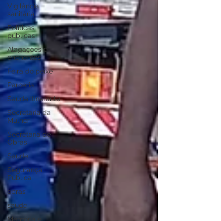
Vigilância
sanitária
Políticas
públicas
Alagações e
enchentes
Feira do peixe
Parceria
Saúde Itinerante
Secretaria da
Mulher
Secretaria de
Obras
Saúde
Segurança
Pública
obras
saude
Memória e