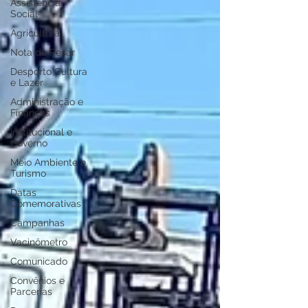
Assistência
Social
Agricultura
Nota de Pesar
Desporto Cultura
e Lazer
Administração e
Finanças
Institucional e
Governo
Meio Ambiente e
Turismo
Datas
Comemorativas
Campanhas
Vacinômetro
Comunicado
Convênios e
Parcerias