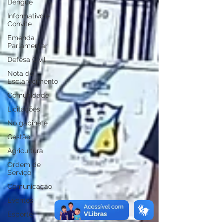
Dengue
Informativo e
Convite
Emenda
Parlamentar
Defesa Civil
Nota de
Esclarecimento
Comunidade
Licitações
No gabinete
Gestão
Agricultura
Ordem de
Serviço
Comunicação
Eventos
Esporte