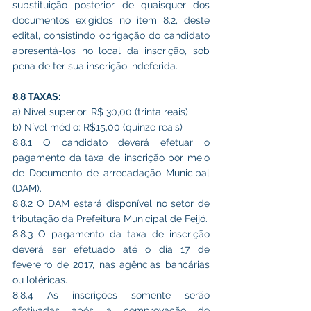
substituição posterior de quaisquer dos 
documentos exigidos no item 8.2, deste 
edital, consistindo obrigação do candidato 
apresentá-los no local da inscrição, sob 
pena de ter sua inscrição indeferida.
8.8 TAXAS:
a) Nível superior: R$ 30,00 (trinta reais)
b) Nível médio: R$15,00 (quinze reais)
8.8.1 O candidato deverá efetuar o 
pagamento da taxa de inscrição por meio 
de Documento de arrecadação Municipal 
(DAM).
8.8.2 O DAM estará disponível no setor de 
tributação da Prefeitura Municipal de Feijó.
8.8.3 O pagamento da taxa de inscrição 
deverá ser efetuado até o dia 17 de 
fevereiro de 2017, nas agências bancárias 
ou lotéricas.
8.8.4 As inscrições somente serão 
efetivadas após a comprovação de 