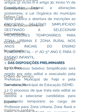
artigos 37, inciso IX e artigo 30, inciso VI, da 
Constituição Federal e alterações 
Emenda Parlamentar
posteriores, e Lei Orgânica do município 
Defesa Civil
torna público a abertura de inscrições ao 
PROCESSO SELETIVO SIMPLIFICADO 
Nota de Esclarecimento
DESTINADO A SELECIONAR 
Comunidade
PROFESSORES TEMPORÁRIOS PARA 
ZONA URBANA E ZONA RURAL NOS 
Licitações
ANOS INICIAIS DO ENSINO 
No gabinete
FUNDAMENTAL - 1º AO 5º ANO E PARA O 
ENSINO INFANTIL.
Gestão
1. 
DAS DISPOSIÇÕES PRELIMINARES
Agricultura
1.1 O Processo Seletivo Simplificado será 
regido por este edital e executado pela 
Ordem de Serviço
Prefeitura Municipal de Feijó e pela 
Comunicação
Secretaria Municipal de Educação (SEME).
1.2 O processo de que trata este edital se 
Eventos
destina a selecionar candidatos para 
provimento temporário ao cargo de 
Esporte
Professor para Zona Urbana, Zona Rural e 
Vigilância sanitária