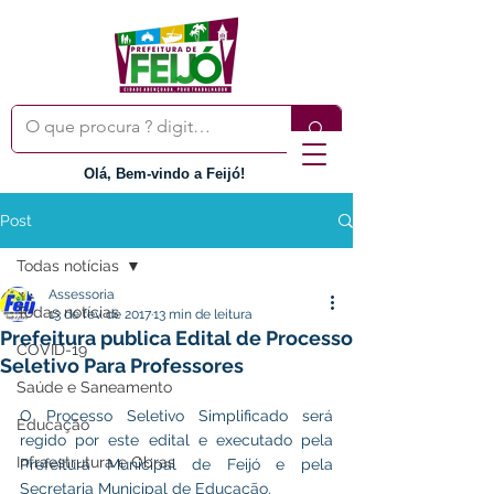
Olá, Bem-vindo a Feijó!
Post
Todas notícias
Assessoria
Todas notícias
13 de fev. de 2017
13 min de leitura
Prefeitura publica Edital de Processo
COVID-19
Seletivo Para Professores
Saúde e Saneamento
O Processo Seletivo Simplificado será 
Educação
regido por este edital e executado pela 
Infraestrutura e Obras
Prefeitura Municipal de Feijó e pela 
Secretaria Municipal de Educação.