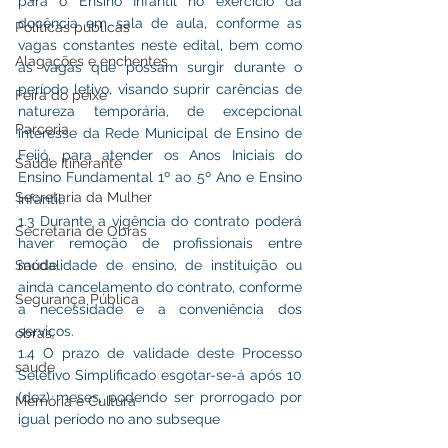
para o Ensino Infantil no exercício da 
docência em sala de aula, conforme as 
Políticas públicas
vagas constantes neste edital, bem como 
Alagações e enchentes
as vagas que possam surgir durante o 
período letivo, visando suprir carências de 
Feira do peixe
natureza temporária, de excepcional 
Parceria
interesse da Rede Municipal de Ensino de 
Feijó, para atender os Anos Iniciais do 
Saúde Itinerante
Ensino Fundamental 1º ao 5º Ano e Ensino 
Secretaria da Mulher
Infantil.
1.3 Durante a vigência do contrato poderá 
Secretaria de Obras
haver remoção de profissionais entre 
Saúde
modalidade de ensino, de instituição ou 
ainda cancelamento do contrato, conforme 
Segurança Pública
a necessidade e a conveniência dos 
serviços.
obras
1.4 O prazo de validade deste Processo 
saude
Seletivo Simplificado esgotar-se-á após 10 
(dez) meses, podendo ser prorrogado por 
Memória e Cultura
igual período no ano subseque