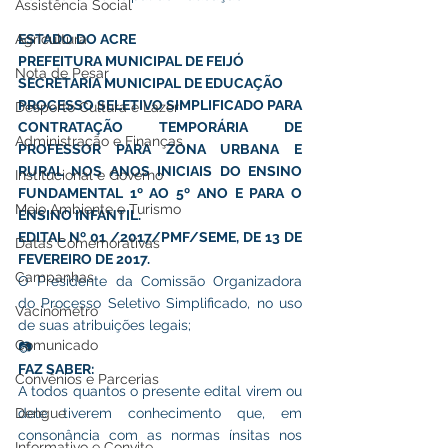
Assistência Social
Agricultura
ESTADO DO ACRE
PREFEITURA MUNICIPAL DE FEIJÓ
Nota de Pesar
SECRETARIA MUNICIPAL DE EDUCAÇÃO
PROCESSO SELETIVO SIMPLIFICADO PARA 
Desporto Cultura e Lazer
CONTRATAÇÃO TEMPORÁRIA DE 
Administração e Finanças
PROFESSOR PARA ZONA URBANA E 
RURAL NOS ANOS INICIAIS DO ENSINO 
Institucional e Governo
FUNDAMENTAL 1º AO 5º ANO E PARA O 
Meio Ambiente e Turismo
ENSINO INFANTIL.
EDITAL Nº 01 /2017/PMF/SEME, DE 13 DE 
Datas Comemorativas
FEVEREIRO DE 2017.
Campanhas
O Presidente da Comissão Organizadora 
do Processo Seletivo Simplificado, no uso 
Vacinômetro
de suas atribuições legais;
Comunicado
📷
FAZ SABER:
Convênios e Parcerias
A todos quantos o presente edital virem ou 
Dengue
dele tiverem conhecimento que, em 
consonância com as normas ínsitas nos 
Informativo e Convite