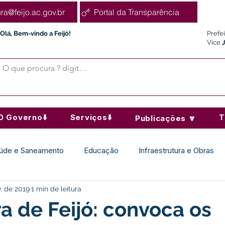
ura@feijo.ac.gov.br
Portal da Transparência
Olá, Bem-vindo a Feijó!
Prefe
Vice
O Governo⬇️
Serviços⬇️
T
Publicações 🔽
úde e Saneamento
Educação
Infraestrutura e Obras
v. de 2019
1 min de leitura
Desporto Cultura e Lazer
Administração e Finanças
ra de Feijó: convoca os