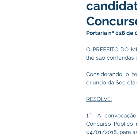
candidat
Meio Ambiente e Turismo
D
Concurso
Convênios e Parcerias
Den
Portaria nº 028 de 
O PREFEITO DO MUN
Nota de Esclarecimento
Co
lhe são conferidas p
Considerando o te
Ordem de Serviço
Comunic
oriundo da Secretar
RESOLVE:
1.°- A convocação
Concurso Público 
04/01/2018, para a