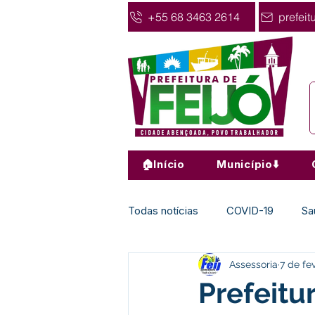
+55 68 3463 2614
prefeit
🏠Início
Município⬇️
Todas notícias
COVID-19
Sa
Assessoria
7 de fe
Agricultura
Nota de Pesar
Prefeitu