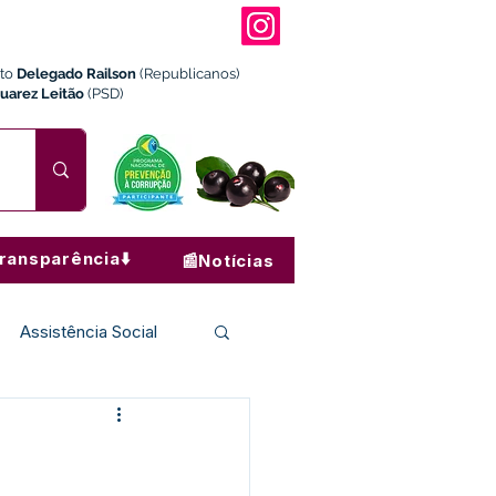
ito
Delegado Railson
(Republicanos)
Juarez Leitão
(PSD)
ransparência⬇️
📰Notícias
Assistência Social
Institucional e Governo