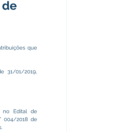
 de
omunicado
fesa Civil
ribuições que 
ricultura
 31/01/2019, 
 no Edital de 
° 004/2018 de 
.