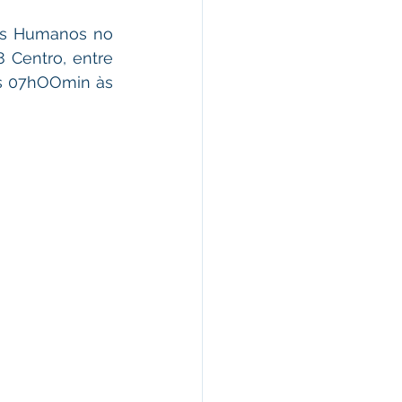
os Humanos no 
8 Centro, entre 
as 07hOOmin às 