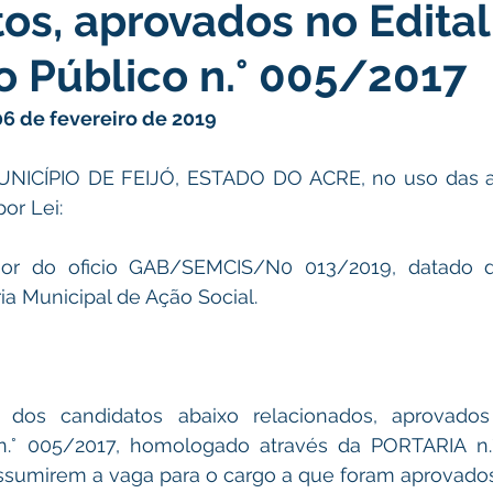
os, aprovados no Edital
atas Comemorativas
Campanhas
Vacinômetro
C
 Público n.° 005/2017
gue
Informativo e Convite
Emenda Parlamentar
De
06 de fevereiro de 2019
ICÍPIO DE FEIJÓ, ESTADO DO ACRE, no uso das at
munidade
Licitações
No gabinete
Gestão
Ag
or Lei:
or do oficio GAB/SEMCIS/N0 013/2019, datado de
ação
Eventos
Esporte
ia Municipal de Ação Social.
 dos candidatos abaixo relacionados, aprovados
n.° 005/2017, homologado através da PORTARIA n.
ssumirem a vaga para o cargo a que foram aprovados