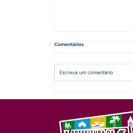
Comentários
Escreva um comentário
Prefeitura de Feijó Abre
Inscrições para Torneios
Esportivos e Culturais do
27º Festival do Açaí