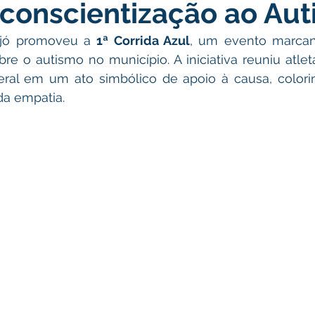
conscientização ao Au
atas Comemorativas
Campanhas
Vacinômetro
C
ijó promoveu a 
1ª Corrida Azul
, um evento marcan
re o autismo no município. A iniciativa reuniu atletas
gue
Informativo e Convite
Emenda Parlamentar
De
al em um ato simbólico de apoio à causa, colorin
da empatia.
munidade
Licitações
No gabinete
Gestão
Ag
ação
Eventos
Esporte