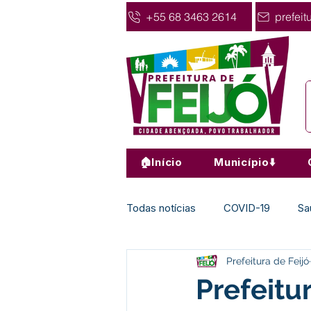
+55 68 3463 2614
prefeit
🏠Início
Município⬇️
Todas notícias
COVID-19
Sa
Prefeitura de Feijó
Agricultura
Nota de Pesar
Prefeitur