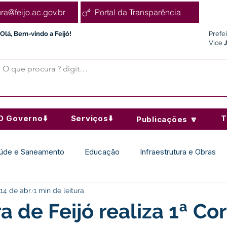
ura@feijo.ac.gov.br
Portal da Transparência
Olá, Bem-vindo a Feijó!
Prefe
Vice
O Governo⬇️
Serviços⬇️
T
Publicações 🔽
úde e Saneamento
Educação
Infraestrutura e Obras
14 de abr.
1 min de leitura
Desporto Cultura e Lazer
Administração e Finanças
a de Feijó realiza 1ª Co