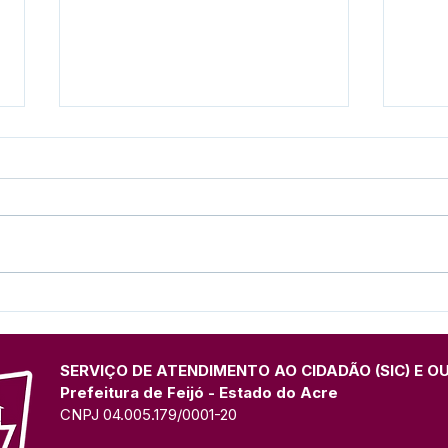
Campanha de Vacinação
Torn
Antirrábica Começa com
Ram
Atendimento De Casa em
Casa
SERVIÇO DE ATENDIMENTO AO CIDADÃO (SIC) E O
Prefeitura de Feijó - Estado do Acre
CNPJ 04.005.179/0001-20