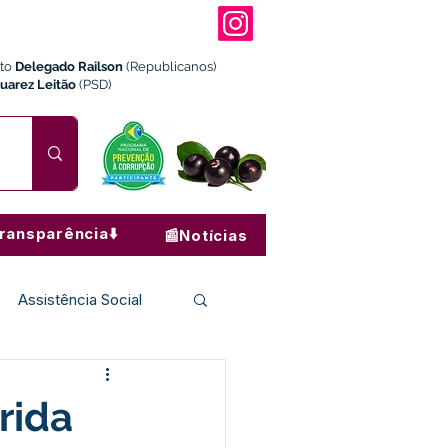
ito
Delegado Railson
(Republicanos)
Juarez Leitão
(PSD)
ransparência⬇️
📰Notícias
Assistência Social
Institucional e Governo
rrida