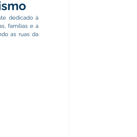
tismo
omunicado
te dedicado à 
, famílias e a 
fesa Civil
do as ruas da 
ricultura