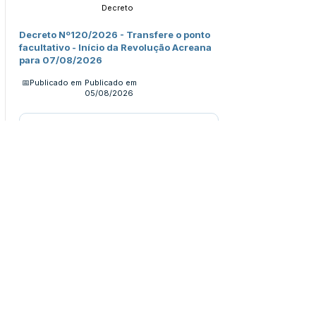
Decreto
Decreto Nº120/2026 - Transfere o ponto
facultativo - Início da Revolução Acreana
para 07/08/2026
📅Publicado em
Publicado em
05/08/2026
Ver detalhes
Legislação
Portaria
Portaria Nº23/2026 - Exoneração -
Vicência Lidiane Aguiar Passos
📅Publicado em
Publicado em
05/08/2026
Ver detalhes