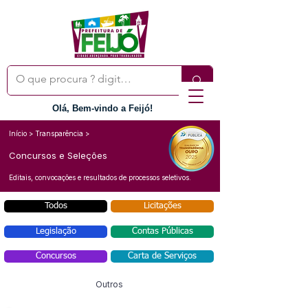
Olá, Bem-vindo a Feijó!
Início > Transparência >
Concursos e Seleções
Editais, convocações e resultados de processos seletivos.
Todos
Licitações
Legislação
Contas Públicas
Concursos
Carta de Serviços
Outros