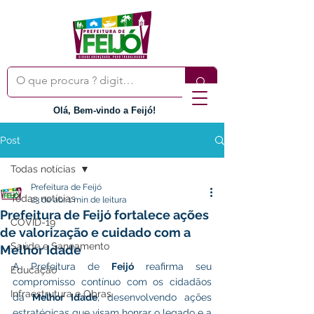
Olá, Bem-vindo a Feijó!
Post
Todas notícias
Prefeitura de Feijó
Todas notícias
23 de abr.
1 min de leitura
Prefeitura de Feijó fortalece ações
COVID-19
de valorização e cuidado com a
Saúde e Saneamento
Melhor Idade
A Prefeitura de 
Feijó
 reafirma seu 
Educação
compromisso contínuo com os cidadãos 
Infraestrutura e Obras
da 
Melhor Idade
, desenvolvendo ações 
estratégicas que visam honrar o legado e a 