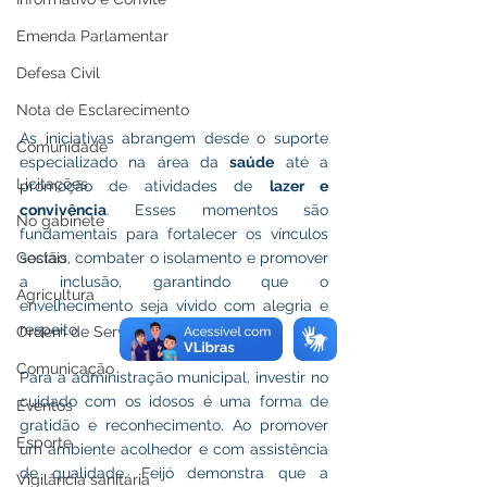
Emenda Parlamentar
Defesa Civil
Nota de Esclarecimento
As iniciativas abrangem desde o suporte 
Comunidade
especializado na área da 
saúde
 até a 
Licitações
promoção de atividades de 
lazer e 
convivência
. Esses momentos são 
No gabinete
fundamentais para fortalecer os vínculos 
sociais, combater o isolamento e promover 
Gestão
a inclusão, garantindo que o 
Agricultura
envelhecimento seja vivido com alegria e 
respeito.
Ordem de Serviço
Comunicação
Para a administração municipal, investir no 
cuidado com os idosos é uma forma de 
Eventos
gratidão e reconhecimento. Ao promover 
Esporte
um ambiente acolhedor e com assistência 
de qualidade, Feijó demonstra que a 
Vigilância sanitária