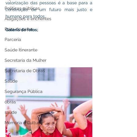
valorização das pessoas é a base para a 
Políticas públicas
construção de um futuro mais justo e 
humano para todos.
Alagações e enchentes
Feira do peixe
Galeria de fotos;
Parceria
Saúde Itinerante
Secretaria da Mulher
Secretaria de Obras
Saúde
Segurança Pública
obras
saude
Memória e Cultura