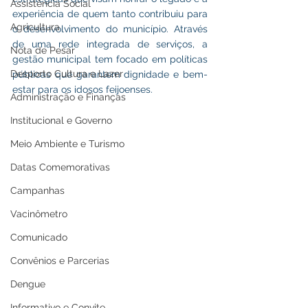
Assistência Social
experiência de quem tanto contribuiu para 
Agricultura
o desenvolvimento do município. Através 
de uma rede integrada de serviços, a 
Nota de Pesar
gestão municipal tem focado em políticas 
Desporto Cultura e Lazer
públicas que garantem dignidade e bem-
estar para os idosos feijoenses.
Administração e Finanças
Institucional e Governo
Meio Ambiente e Turismo
Datas Comemorativas
Campanhas
Vacinômetro
Comunicado
Convênios e Parcerias
Dengue
Informativo e Convite