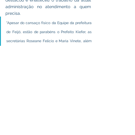
destacou e enalteceu o trabalho da atual 
administração no atendimento a quem 
precisa.
"Apesar do cansaço físico da Equipe da prefeitura 
de Feijó, estão de parabéns o Prefeito Kiefer, as 
secretárias Roseane Felício e Maria Vinete, além 
de cada participante, do mais humilde ao mais 
graduado, pois todos foram bravos, nenhum deles 
mediu esforços para dar o seu melhor aos nossos 
irmãos que residem às margens do rio Paraná do 
Ouro".
Saúde e Saneamento
Educação
Assistência Social