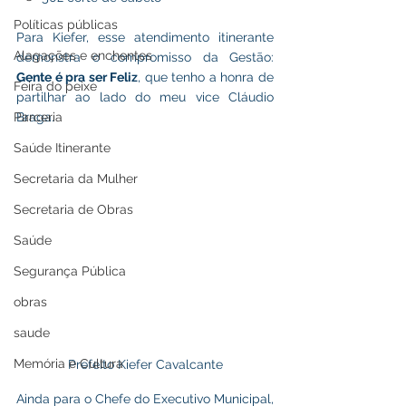
Políticas públicas
Para Kiefer, esse atendimento itinerante 
Alagações e enchentes
demonstra o compromisso da Gestão: 
Gente é pra ser Feliz
, que tenho a honra de 
Feira do peixe
partilhar ao lado do meu vice Cláudio 
Parceria
Braga.  
Saúde Itinerante
Secretaria da Mulher
Secretaria de Obras
Saúde
Segurança Pública
obras
saude
Memória e Cultura
Prefeito Kiefer Cavalcante
Ainda para o Chefe do Executivo Municipal, 