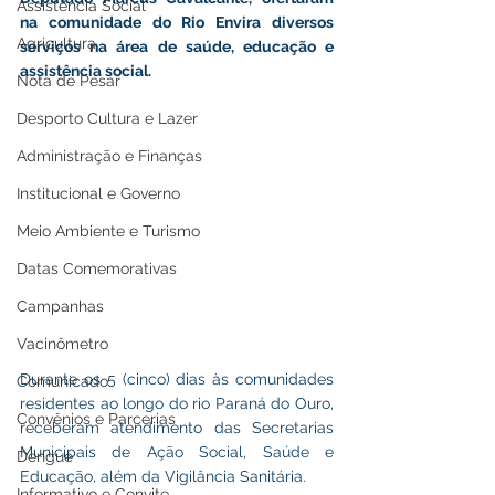
Assistência Social
na comunidade do Rio Envira diversos 
Agricultura
serviços na área de saúde, educação e 
assistência social.
Nota de Pesar
Desporto Cultura e Lazer
Administração e Finanças
Institucional e Governo
Meio Ambiente e Turismo
Datas Comemorativas
Campanhas
Vacinômetro
Durante os 5 (cinco) dias às comunidades 
Comunicado
residentes ao longo do rio Paraná do Ouro, 
Convênios e Parcerias
receberam atendimento das Secretarias 
Municipais de Ação Social, Saúde e 
Dengue
Educação, além da Vigilância Sanitária.
Informativo e Convite