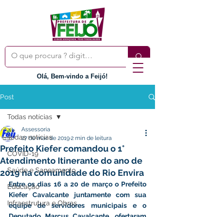
Olá, Bem-vindo a Feijó!
Post
Todas notícias
Assessoria
Todas notícias
27 de mar. de 2019
2 min de leitura
Prefeito Kiefer comandou o 1°
COVID-19
Atendimento Itinerante do ano de
Saúde e Saneamento
2019 na comunidade do Rio Envira
Entre os dias 16 a 20 de março o Prefeito 
Educação
Kiefer Cavalcante juntamente com sua 
Infraestrutura e Obras
equipe de servidores municipais e o 
Deputado Marcus Cavalcante, ofertaram 