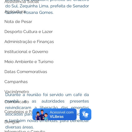
Assistência Social
do Sul, Zequinha Lima, prefeita de Senador 
Agricultura
Guiomrd, Rosana Gomes. 
Nota de Pesar
Desporto Cultura e Lazer
Administração e Finanças
Institucional e Governo
Meio Ambiente e Turismo
Datas Comemorativas
Campanhas
Vacinômetro
Durante a reunião foi servido um café da 
manhã e as autoridades presentes 
Comunicado
reivindicaram a liberação das emendas 
Convênios e Parcerias
alocadas para seus respectivos municípios 
e também novas emendas, para beneficiar 
Dengue
diversas áreas.
Informativo e Convite