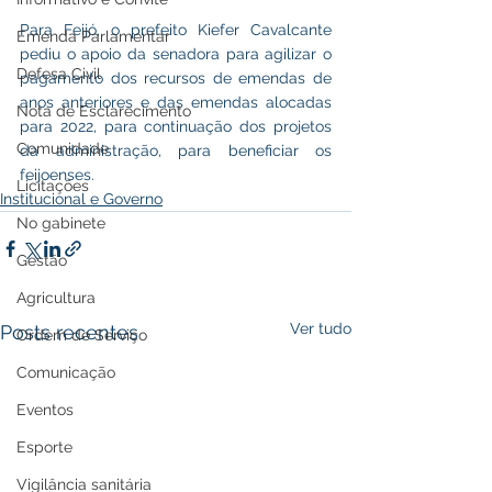
Para Feijó, o prefeito Kiefer Cavalcante 
Emenda Parlamentar
pediu o apoio da senadora para agilizar o 
Defesa Civil
pagamento dos recursos de emendas de 
anos anteriores e das emendas alocadas 
Nota de Esclarecimento
para 2022, para continuação dos projetos 
Comunidade
da administração, para beneficiar os 
feijoenses.
Licitações
Institucional e Governo
No gabinete
Gestão
Agricultura
Ver tudo
Posts recentes
Ordem de Serviço
Comunicação
Eventos
Esporte
Vigilância sanitária