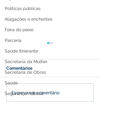
Políticas públicas
Alagações e enchentes
Feira do peixe
Parceria
Saúde Itinerante
Secretaria da Mulher
Comentários
Secretaria de Obras
Saúde
Presença marcante:
Prefeitura e S
Escreva um comentário
Segurança Pública
Espaço institucional da
realizam forma
obras
Prefeitura de Feijó
Programa Prime
divulga Festival do Açaí
Infância 2026 
saude
na Expo Juruá
Memória e Cultura