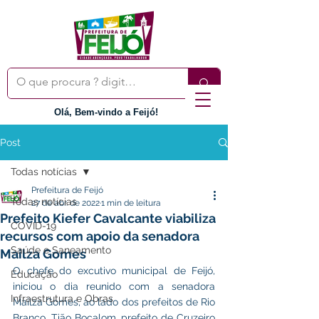
Olá, Bem-vindo a Feijó!
Post
Todas notícias
Prefeitura de Feijó
Todas notícias
27 de abr. de 2022
1 min de leitura
Prefeito Kiefer Cavalcante viabiliza
COVID-19
recursos com apoio da senadora
Saúde e Saneamento
Mailza Gomes
O chefe do excutivo municipal de Feijó, 
Educação
iniciou o dia reunido com a senadora 
Infraestrutura e Obras
Mailza Gomes, ao lado dos prefeitos de Rio 
Branco, Tião Bocalom, prefeito de Cruzeiro 