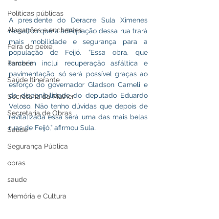
Políticas públicas
A presidente do Deracre Sula Ximenes 
Alagações e enchentes
ressaltou que a adequação dessa rua trará 
mais mobilidade e segurança para a 
Feira do peixe
população de Feijó. “Essa obra, que 
Parceria
também inclui recuperação asfáltica e 
pavimentação, só será possível graças ao 
Saúde Itinerante
esforço do governador Gladson Cameli e 
da disponibilidade do deputado Eduardo 
Secretaria da Mulher
Veloso. Não tenho dúvidas que depois de 
Secretaria de Obras
revitalizada essa será uma das mais belas 
ruas de Feijó,” afirmou Sula.
Saúde
Segurança Pública
obras
saude
Memória e Cultura