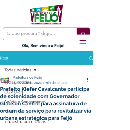
Olá, Bem-vindo a Feijó!
Post
Todas notícias
Prefeitura de Feijó
Todas notícias
29 de nov. de 2024
1 min de leitura
Prefeito Kiefer Cavalcante participa
COVID-19
de solenidade com Governador
Saúde e Saneamento
Gladson Cameli para assinatura de
ordem de serviço para revitalizar via
Educação
urbana estratégica para Feijó
Infraestrutura e Obras