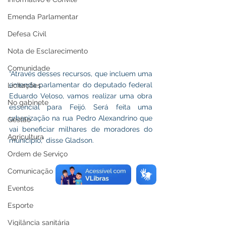
Emenda Parlamentar
Defesa Civil
Nota de Esclarecimento
Comunidade
“Através desses recursos, que incluem uma 
emenda parlamentar do deputado federal 
Licitações
Eduardo Veloso, vamos realizar uma obra 
No gabinete
essencial para Feijó. Será feita uma 
urbanização na rua Pedro Alexandrino que 
Gestão
vai beneficiar milhares de moradores do 
Agricultura
município,” disse Gladson.
Ordem de Serviço
Comunicação
Eventos
Esporte
Vigilância sanitária