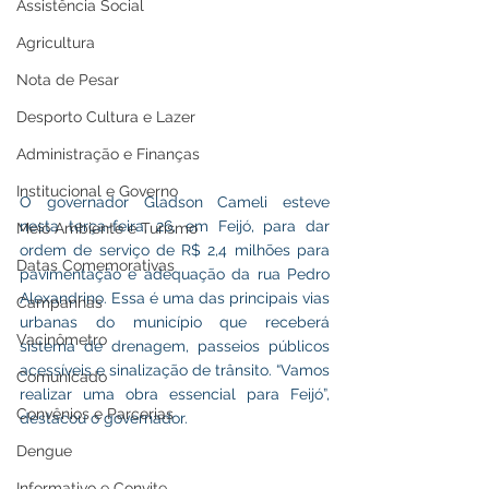
Assistência Social
Agricultura
Nota de Pesar
Desporto Cultura e Lazer
Administração e Finanças
Institucional e Governo
O governador Gladson Cameli esteve 
nesta terça-feira, 26, em Feijó, para dar 
Meio Ambiente e Turismo
ordem de serviço de R$ 2,4 milhões para 
Datas Comemorativas
pavimentação e adequação da rua Pedro 
Alexandrino. Essa é uma das principais vias 
Campanhas
urbanas do município que receberá 
Vacinômetro
sistema de drenagem, passeios públicos 
acessíveis e sinalização de trânsito. “Vamos 
Comunicado
realizar uma obra essencial para Feijó”, 
Convênios e Parcerias
destacou o governador. 
Dengue
Informativo e Convite