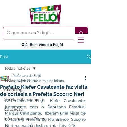
Olá, Bem-vindo a Feijó!
Post
Todas notícias
Prefeitura de Feijó
Todas notícias
17 de jan. de 2020
1 min de leitura
Prefeito Kiefer Cavalcante faz visita
COVID-19
de cortesia a Prefeita Socorro Neri
Saúde e Saneamento
O Prefeito de Feijó  Kiefer Cavalcante, 
juntamente com o Deputado Estadual 
Educação
Marcus Cavalcante,  fizeram uma visita de 
Infraestrutura e Obras
cortesia a Prefeita de Rio Branco, Socorro 
Neri, na manhã desta quinta-feira (16).