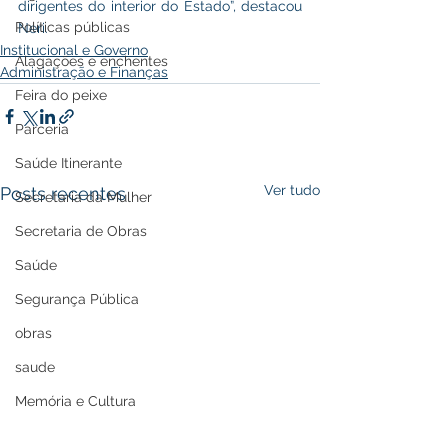
dirigentes do interior do Estado”, destacou 
Políticas públicas
Neri. 
Institucional e Governo
Alagações e enchentes
Administração e Finanças
Feira do peixe
Parceria
Saúde Itinerante
Ver tudo
Posts recentes
Secretaria da Mulher
Secretaria de Obras
Saúde
Segurança Pública
obras
saude
Memória e Cultura