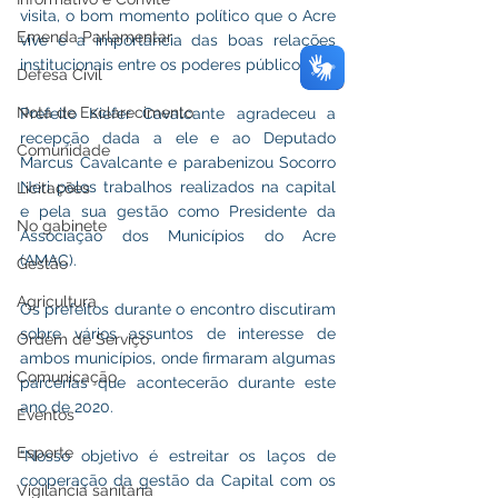
visita, o bom momento político que o Acre 
Emenda Parlamentar
vive e a importância das boas relações 
institucionais entre os poderes públicos.
Defesa Civil
Nota de Esclarecimento
Prefeito Kiefer Cavalcante agradeceu a 
recepção dada a ele e ao Deputado 
Comunidade
Marcus Cavalcante e parabenizou Socorro 
Neri pelos trabalhos realizados na capital 
Licitações
e pela sua gestão como Presidente da 
No gabinete
Associação dos Municípios do Acre 
(AMAC).
Gestão
Agricultura
Os prefeitos durante o encontro discutiram 
sobre vários assuntos de interesse de 
Ordem de Serviço
ambos municípios, onde firmaram algumas 
Comunicação
parcerias que acontecerão durante este 
ano de 2020.
Eventos
Esporte
“Nosso objetivo é estreitar os laços de 
cooperação da gestão da Capital com os 
Vigilância sanitária