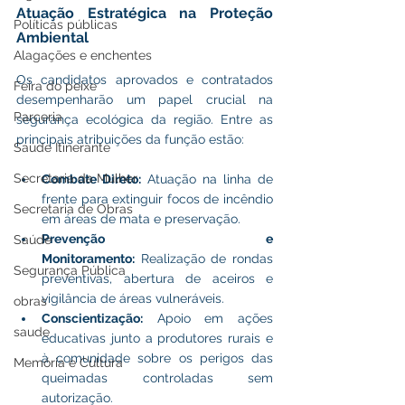
Atuação Estratégica na Proteção 
Políticas públicas
Ambiental
Alagações e enchentes
Os candidatos aprovados e contratados 
Feira do peixe
desempenharão um papel crucial na 
Parceria
segurança ecológica da região. Entre as 
principais atribuições da função estão:
Saúde Itinerante
Secretaria da Mulher
Combate Direto:
 Atuação na linha de 
frente para extinguir focos de incêndio 
Secretaria de Obras
em áreas de mata e preservação.
Prevenção e 
Saúde
Monitoramento:
 Realização de rondas 
Segurança Pública
preventivas, abertura de aceiros e 
vigilância de áreas vulneráveis.
obras
Conscientização:
 Apoio em ações 
saude
educativas junto a produtores rurais e 
à comunidade sobre os perigos das 
Memória e Cultura
queimadas controladas sem 
autorização.