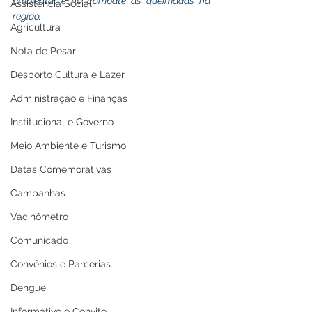
ambiental e no combate às queimadas na 
Assistência Social
região.
Agricultura
Nota de Pesar
Desporto Cultura e Lazer
Administração e Finanças
Institucional e Governo
Meio Ambiente e Turismo
Datas Comemorativas
Campanhas
Vacinômetro
Comunicado
Convênios e Parcerias
Dengue
Informativo e Convite