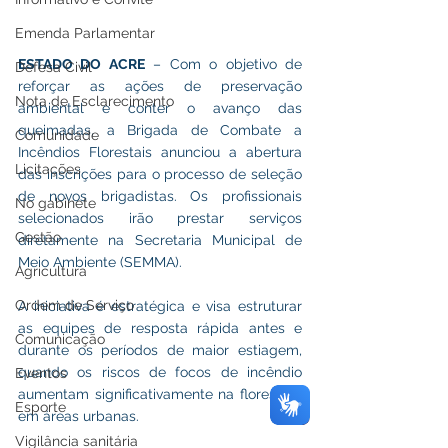
Emenda Parlamentar
ESTADO DO ACRE
 – Com o objetivo de 
Defesa Civil
reforçar as ações de preservação 
Nota de Esclarecimento
ambiental e conter o avanço das 
queimadas, a Brigada de Combate a 
Comunidade
Incêndios Florestais anunciou a abertura 
Licitações
das inscrições para o processo de seleção 
de novos brigadistas. Os profissionais 
No gabinete
selecionados irão prestar serviços 
Gestão
diretamente na Secretaria Municipal de 
Meio Ambiente (SEMMA).
Agricultura
Ordem de Serviço
A iniciativa é estratégica e visa estruturar 
as equipes de resposta rápida antes e 
Comunicação
durante os períodos de maior estiagem, 
quando os riscos de focos de incêndio 
Eventos
aumentam significativamente na floresta e 
Esporte
em áreas urbanas.
Vigilância sanitária