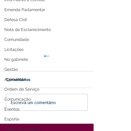
Emenda Parlamentar
Defesa Civil
Nota de Esclarecimento
Comunidade
Licitações
No gabinete
Gestão
Agricultura
Comentários
Ordem de Serviço
Comunicação
Nota Pesar: Maria
Nota Pesar: Wi
Escreva um comentário
Guilhermando dos
Antonio Perez 
Eventos
Santos
Esporte
Vigilância sanitária