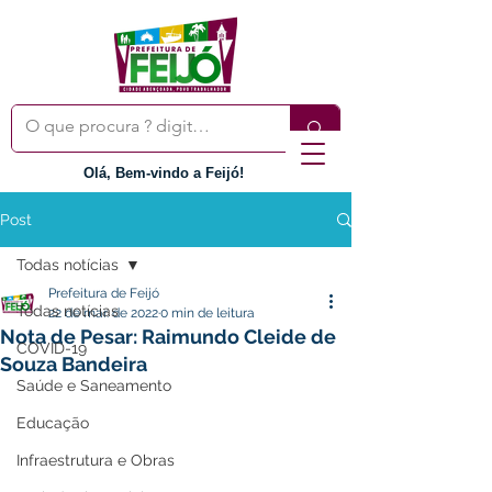
Olá, Bem-vindo a Feijó!
Post
Todas notícias
Prefeitura de Feijó
Todas notícias
22 de mar. de 2022
0 min de leitura
Nota de Pesar: Raimundo Cleide de
COVID-19
Souza Bandeira
Saúde e Saneamento
Educação
Infraestrutura e Obras