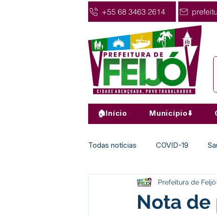
+55 68 3463 2614
prefeit
🏠Início
Município⬇️
Todas notícias
COVID-19
Sa
Prefeitura de Feijó
Agricultura
Nota de Pesar
Nota de 