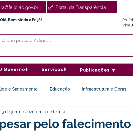
ura@feijo.ac.gov.br
Portal da Transparência
Olá, Bem-vindo a Feijó!
Prefe
Vice
O Governo⬇️
Serviços⬇️
T
Publicações 🔽
úde e Saneamento
Educação
Infraestrutura e Obras
13 de jun. de 2020
1 min de leitura
Desporto Cultura e Lazer
Administração e Finanças
pesar pelo falecimento