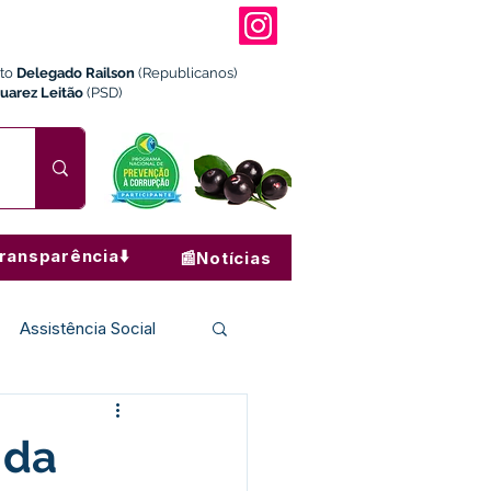
ito
Delegado Railson
(Republicanos)
Juarez Leitão
(PSD)
ransparência⬇️
📰Notícias
Assistência Social
Institucional e Governo
 da