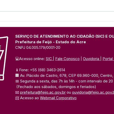
Nota de pesar: Falecimento
Nota
da senhora Laura
Guil
Rodrigues dos Santos
SERVIÇO DE ATENDIMENTO AO CIDADÃO (SIC) E O
Prefeitura de Feijó - Estado do Acre
CNPJ 04.005.179/0001-20
💻Acesso online: 
SIC 
| 
Fale Conosco
 | 
Ouvidoria
| 
Portal
📱Fone: +55 (68) 3463-2614 
🏢 Av. Plácido de Castro, 678, CEP 69.960-000, Centro, F
📅 Segunda a sexta, das 7h às 14h 
- com intervalo de 20
(Fechado aos sábados, domingos e feriados)
📧 
prefeitura@feijo.ac.gov.br
 ou 
ouvidoria@feijo.ac.gov.
📨 Acesso ao 
Webmail Corporativo