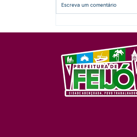
Escreva um comentário
Unidade sentinela atende
especificamente casos de
Dengue e Covid no
município de Feijó