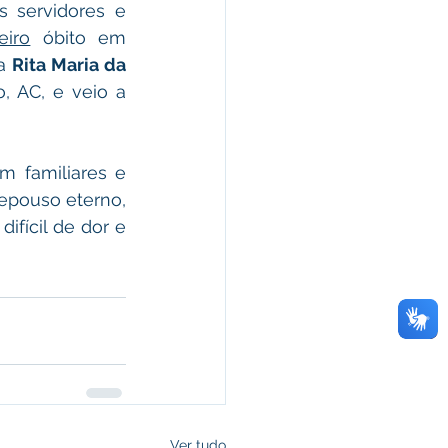
 servidores e 
eiro
 óbito em 
a 
Rita Maria da 
, AC, e veio a 
 familiares e 
pouso eterno, 
fícil de dor e 
Ver tudo