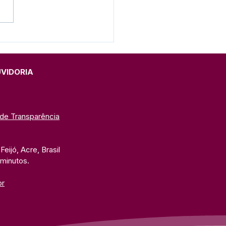
 Pesar: Maria
hermando dos Santos
UVIDORIA
 de Transparência
eijó, Acre, Brasil
 minutos. 
br