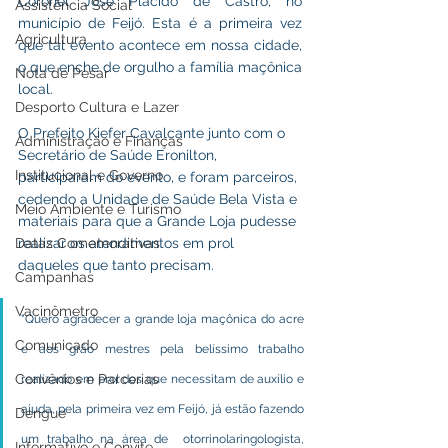
Coronel José Plácido de Castro, no 
Assistência Social
município de Feijó. Esta é a primeira vez 
Agricultura
que tal evento acontece em nossa cidade, 
o que enche de orgulho a família maçônica 
Nota de Pesar
local.
Desporto Cultura e Lazer
O Prefeito Kiefer Cavalcante junto com o 
Administração e Finanças
Secretário de Saúde Eronilton, 
Institucional e Governo
participaram do evento, e foram parceiros, 
cedendo a Unidade de Saúde Bela Vista e 
Meio Ambiente e Turismo
materiais para que a Grande Loja pudesse 
Datas Comemorativas
realizar os atendimentos em prol 
daqueles que tanto precisam.
Campanhas
Vacinômetro
"Quero agradecer a grande loja maçônica do acre 
Comunicado
e aos grão mestres pela belíssimo trabalho 
Convênios e Parcerias
realizado em prol dos que necessitam de auxílio e 
ajuda, pela primeira vez em Feijó, já estão fazendo 
Dengue
um trabalho na área de  otorrinolaringologista, 
Informativo e Convite