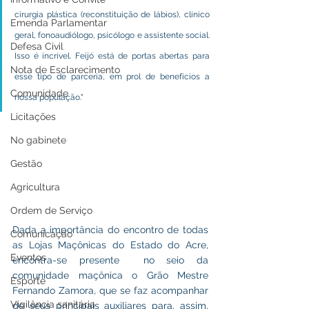
cirurgia plástica (reconstituição de lábios), clínico 
Emenda Parlamentar
geral, fonoaudiólogo, psicólogo e assistente social. 
Defesa Civil
Isso é incrível. Feijó está de portas abertas para 
Nota de Esclarecimento
esse tipo de parceria, em prol de benefícios a 
Comunidade
nossa população."
Licitações
No gabinete
Gestão
Agricultura
Ordem de Serviço
Dada a importância do encontro de todas 
Comunicação
as Lojas Maçônicas do Estado do Acre, 
Eventos
encontra-se presente  no seio da 
comunidade maçônica o Grão Mestre 
Esporte
Fernando Zamora, que se faz acompanhar 
Vigilância sanitária
de seus principais auxiliares para, assim, 