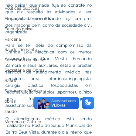
não deixar que nada fuja ao controle no 
Políticas públicas
que diz respeito às atividades a ser 
Alagações e enchentes
desenvolvida pela Grande Loja em prol 
dos maçons bem como da sociedade civil 
Feira do peixe
organizada.
Parceria
Para se ter ideia do compromisso da 
Saúde Itinerante
Grande Loja Maçônica com os menos 
favorecidos, o Grão Mestre Fernando 
Secretaria da Mulher
Zamora e seus auxiliares, estão a prestar 
Secretaria de Obras
serviços de atendimento médico nas 
seguintes áreas: otorrinolaringologista, 
Saúde
cirurgia plástica (especialistas em 
Segurança Pública
reconstituição de lábios leporinos), clínico 
geral , fonoaudiólogo, psicólogo e 
obras
assistente social.
saude
O atendimento médico está sendo 
Memória e Cultura
realizado no Posto de Saúde Municipal do 
Bairro Bela Vista, durante o dia inteiro, que 