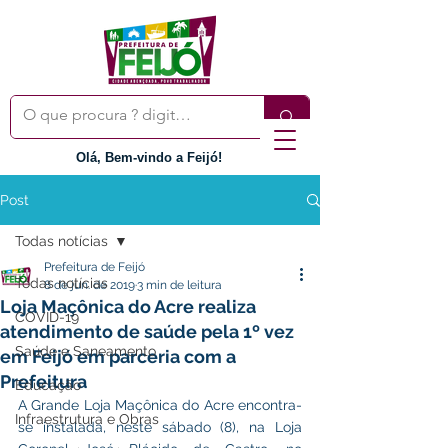
Olá, Bem-vindo a Feijó!
Post
Todas notícias
Prefeitura de Feijó
Todas notícias
8 de jun. de 2019
3 min de leitura
Loja Maçônica do Acre realiza
COVID-19
atendimento de saúde pela 1º vez
Saúde e Saneamento
em Feijó em parceria com a
Prefeitura
Educação
A Grande Loja Maçônica do Acre encontra-
Infraestrutura e Obras
se instalada, neste sábado (8), na Loja 