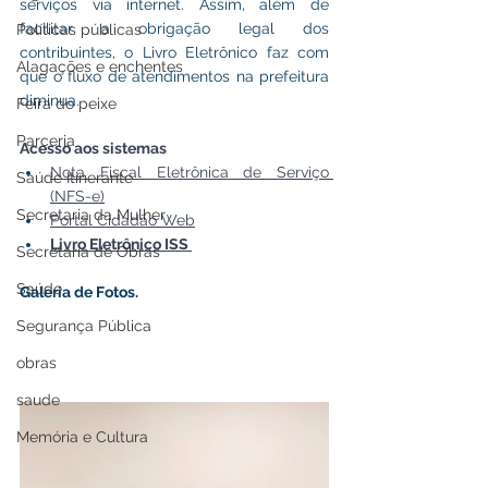
serviços via internet. Assim, além de 
facilitar a obrigação legal dos 
Políticas públicas
contribuintes, o Livro Eletrônico faz com 
Alagações e enchentes
que o fluxo de atendimentos na prefeitura 
diminua.
Feira do peixe
Parceria
Acesso aos sistemas
Nota Fiscal Eletrônica de Serviço 
Saúde Itinerante
(NFS-e)
Secretaria da Mulher
Portal Cidadão Web
Livro Eletrônico ISS 
Secretaria de Obras
Saúde
Galeria de Fotos.
Segurança Pública
obras
saude
Memória e Cultura