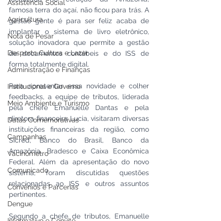
Assistência Social
famosa terra do açaí, não ficou para trás. A 
Agricultura
gestão gente é para ser feliz acaba de 
implantar o sistema de livro eletrônico, 
Nota de Pesar
solução inovadora que permite a gestão 
Desporto Cultura e Lazer
de documentos contábeis e do ISS de 
forma totalmente digital. 
Administração e Finanças
Para apresentar essa novidade e colher 
Institucional e Governo
feedbacks, a equipe de tributos, liderada 
Meio Ambiente e Turismo
pela chefe Emanuelle Dantas e pela 
diretora financeira Lucia, visitaram diversas 
Datas Comemorativas
instituições financeiras da região, como 
Campanhas
Sicred, Banco do Brasil, Banco da 
Amazônia, Bradesco e Caixa Econômica 
Vacinômetro
Federal. Além da apresentação do novo 
Comunicado
sistema, foram discutidas questões 
relacionadas ao ISS e outros assuntos 
Convênios e Parcerias
pertinentes. 
Dengue
Segundo a chefe de tributos, Emanuelle 
Informativo e Convite