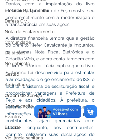
Dantas, com a implantação do livro 
Emenda Parlamentar
eletrônico, a prefeitura de Feijó mostra seu 
comprometimento com a modernização e 
Defesa Civil
a transparência em suas ações.
Nota de Esclarecimento
A diretora financeira lembra que a gestão 
Comunidade
do prefeito Kiefer Cavalcante já implantou 
os sistemas Nota Fiscal Eletrônica e o 
Licitações
Cidadão Web, e agora conta também com 
No gabinete
o Livro Eletrônico. Lúcia explica que o Livro 
Eletrônico foi d
esenvolvido para estimular 
Gestão
a arrecadação e o gerenciamento do ISS, e 
Agricultura
facilitar o sistema de escrituração fiscal, e 
proporcionar vantagens à Prefeitura de 
Ordem de Serviço
Feijó e aos cidadãos. À prefeitura, o 
Comunicação
sistema oferece meios para que as 
informações declaradas pelos 
Eventos
contribuintes sejam gerenciadas com 
Esporte
clareza, enquanto, aos contribuintes, 
permite realizarem suas declarações de 
Vigilância sanitária