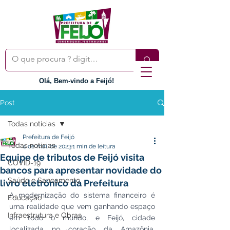
Olá, Bem-vindo a Feijó!
Post
Todas notícias
Prefeitura de Feijó
Todas notícias
4 de mai. de 2023
1 min de leitura
Equipe de tributos de Feijó visita
COVID-19
bancos para apresentar novidade do
Saúde e Saneamento
livro eletrônico da Prefeitura
A modernização do sistema financeiro é 
Educação
uma realidade que vem ganhando espaço 
Infraestrutura e Obras
em todo o mundo, e Feijó, cidade 
localizada no coração da Amazônia, 