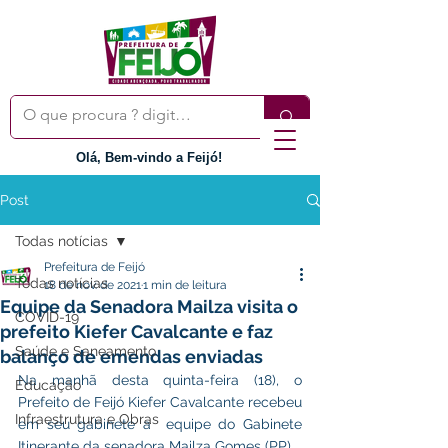
Olá, Bem-vindo a Feijó!
Post
Todas notícias
Prefeitura de Feijó
Todas notícias
18 de nov. de 2021
1 min de leitura
Equipe da Senadora Mailza visita o
COVID-19
prefeito Kiefer Cavalcante e faz
Saúde e Saneamento
balanço de emendas enviadas
Na manhã desta quinta-feira (18), o 
Educação
Prefeito de Feijó Kiefer Cavalcante recebeu 
Infraestrutura e Obras
em seu gabinete a  equipe do Gabinete 
Itinerante da senadora Mailza Gomes (PP).