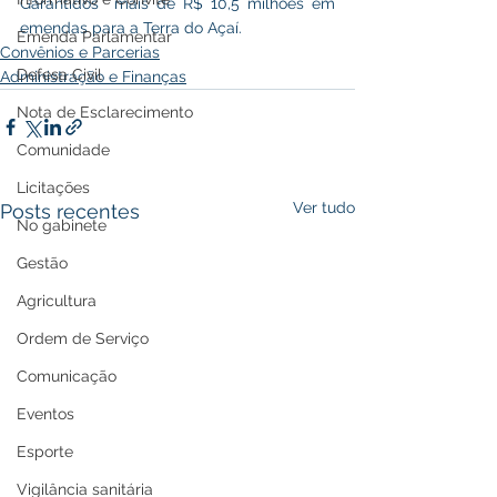
Garantidos  mais de R$ 10,5 milhões em 
emendas para a Terra do Açaí.
Emenda Parlamentar
Convênios e Parcerias
Defesa Civil
Administração e Finanças
Nota de Esclarecimento
Comunidade
Licitações
Ver tudo
Posts recentes
No gabinete
Gestão
Agricultura
Ordem de Serviço
Comunicação
Eventos
Esporte
Vigilância sanitária