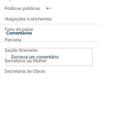
Políticas públicas
Alagações e enchentes
Feira do peixe
Comentários
Parceria
Saúde Itinerante
Parceria entre Feijó,
Prefeito Railso
Escreva um comentário
Secretaria da Mulher
SEBRAE e Envira busca
fortalece parce
ampliar renda e
reunião com d
Secretaria de Obras
oportunidades com o
Socorro Neri
Saúde
açaí
Segurança Pública
obras
saude
Memória e Cultura
SERVIÇO DE ATENDIMENTO AO 