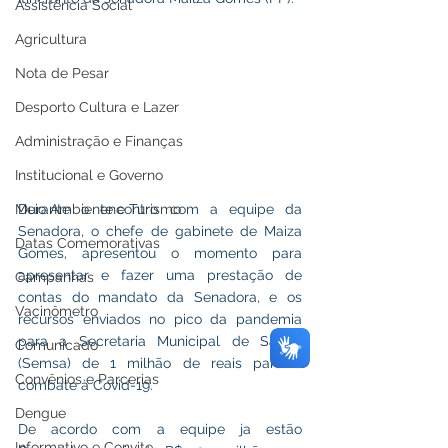
Assistência Social
Agricultura
Nota de Pesar
Desporto Cultura e Lazer
Administração e Finanças
Institucional e Governo
Meio Ambiente e Turismo
Durante o encontro com a equipe da 
Senadora, o chefe de gabinete de Maiza 
Datas Comemorativas
Gomes, apresentou o momento para 
apresentar e fazer uma prestação de 
Campanhas
contas do mandato da Senadora, e os 
Vacinômetro
recursos enviados no pico da pandemia 
para a Secretaria Municipal de Saúde 
Comunicado
(Semsa) de 1 milhão de reais para o 
Convênios e Parcerias
combate à Covid-19.
Dengue
De acordo com a equipe ja estão  
Informativo e Convite