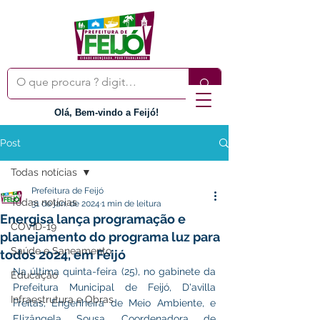
Olá, Bem-vindo a Feijó!
Post
Todas notícias
Prefeitura de Feijó
Todas notícias
31 de jan. de 2024
1 min de leitura
Energisa lança programação e
COVID-19
planejamento do programa luz para
Saúde e Saneamento
todos 2024, em Feijó
Na última quinta-feira (25), no gabinete da 
Educação
Prefeitura Municipal de Feijó, D'avilla 
Infraestrutura e Obras
Freitas, Engenheira de Meio Ambiente, e 
Elizângela Sousa, Coordenadora de 