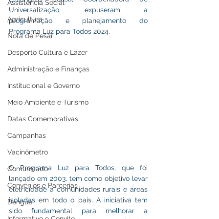
Assistência Social
Universalização, expuseram a 
Agricultura
programação e planejamento do 
Programa Luz para Todos 2024.
Nota de Pesar
Desporto Cultura e Lazer
Administração e Finanças
Institucional e Governo
Meio Ambiente e Turismo
Datas Comemorativas
Campanhas
Vacinômetro
O Programa Luz para Todos, que foi 
Comunicado
lançado em 2003, tem como objetivo levar 
Convênios e Parcerias
eletricidade a comunidades rurais e áreas 
isoladas em todo o país. A iniciativa tem 
Dengue
sido fundamental para melhorar a 
Informativo e Convite