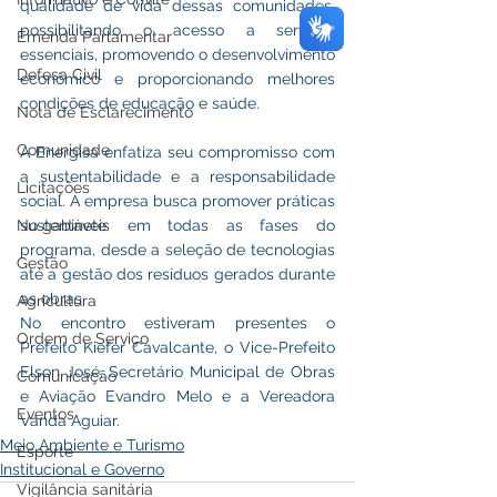
qualidade de vida dessas comunidades, 
possibilitando o acesso a serviços 
Emenda Parlamentar
essenciais, promovendo o desenvolvimento 
Defesa Civil
econômico e proporcionando melhores 
condições de educação e saúde.
Nota de Esclarecimento
Comunidade
A Energisa enfatiza seu compromisso com 
a sustentabilidade e a responsabilidade 
Licitações
social. A empresa busca promover práticas 
sustentáveis em todas as fases do 
No gabinete
programa, desde a seleção de tecnologias 
Gestão
até a gestão dos resíduos gerados durante 
as obras.
Agricultura
No encontro estiveram presentes o 
Ordem de Serviço
Prefeito Kiefer Cavalcante, o Vice-Prefeito 
Elson José, Secretário Municipal de Obras 
Comunicação
e Aviação Evandro Melo e a Vereadora 
Eventos
Vanda Aguiar.
Meio Ambiente e Turismo
Esporte
Institucional e Governo
Vigilância sanitária