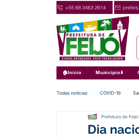
+55 68 3463 2614
prefeit
🏠Início
Município⬇️
Todas notícias
COVID-19
Sa
Prefeitura de Feijó
Agricultura
Nota de Pesar
Dia naci