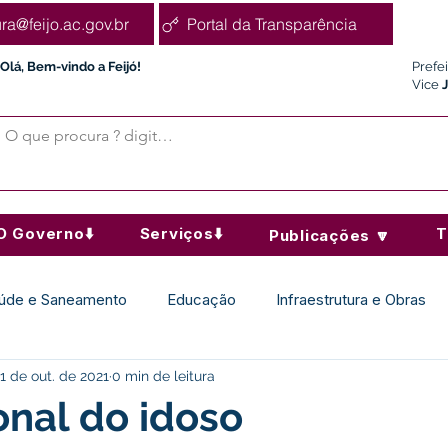
ura@feijo.ac.gov.br
Portal da Transparência
Olá, Bem-vindo a Feijó!
Prefe
Vice
O Governo⬇️
Serviços⬇️
T
Publicações 🔽
úde e Saneamento
Educação
Infraestrutura e Obras
1 de out. de 2021
0 min de leitura
Desporto Cultura e Lazer
Administração e Finanças
onal do idoso