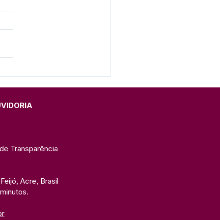
e junho: Feliz Dia dos
orados!
UVIDORIA
 de Transparência
eijó, Acre, Brasil
 minutos. 
br