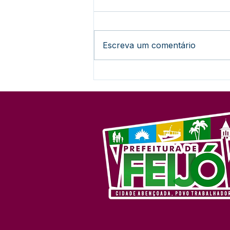
Escreva um comentário
Lançamento do 27º Festival
do Açaí promete agitar
Feijó