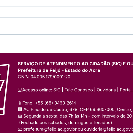
Parabéns, Acre! 64 anos de
12 d
conquistas e esperança
Nam
SERVIÇO DE ATENDIMENTO AO CIDADÃO (SIC) E O
Prefeitura de Feijó - Estado do Acre
CNPJ 04.005.179/0001-20
💻Acesso online: 
SIC 
| 
Fale Conosco
 | 
Ouvidoria
| 
Portal
📱Fone: +55 (68) 3463-2614 
🏢 Av. Plácido de Castro, 678, CEP 69.960-000, Centro, F
📅 Segunda a sexta, das 7h às 14h 
- com intervalo de 20
(Fechado aos sábados, domingos e feriados)
📧 
prefeitura@feijo.ac.gov.br
 ou 
ouvidoria@feijo.ac.gov.