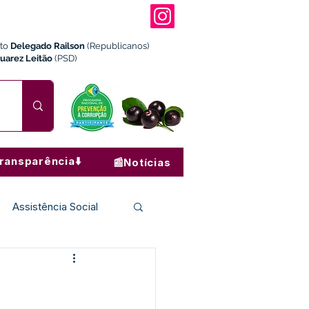
ito
Delegado Railson
(Republicanos)
Juarez Leitão
(PSD)
ransparência⬇️
📰Notícias
Assistência Social
Institucional e Governo