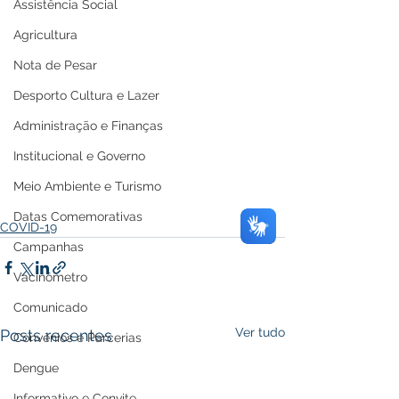
Assistência Social
Agricultura
Nota de Pesar
Desporto Cultura e Lazer
Administração e Finanças
Institucional e Governo
Meio Ambiente e Turismo
Datas Comemorativas
COVID-19
Campanhas
Vacinômetro
Comunicado
Ver tudo
Posts recentes
Convênios e Parcerias
Dengue
Informativo e Convite