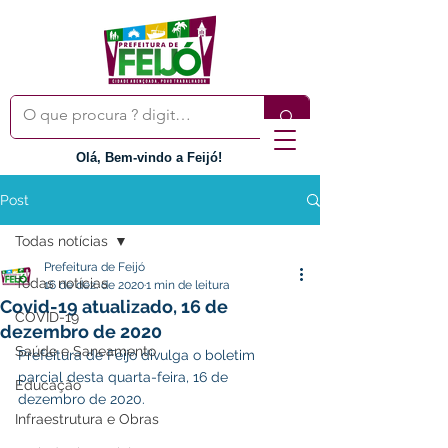
Olá, Bem-vindo a Feijó!
Post
Todas notícias
Prefeitura de Feijó
Todas notícias
16 de dez. de 2020
1 min de leitura
Covid-19 atualizado, 16 de
COVID-19
dezembro de 2020
Saúde e Saneamento
Prefeitura de Feijó divulga o boletim 
parcial desta quarta-feira, 16 de 
Educação
dezembro de 2020.
Infraestrutura e Obras