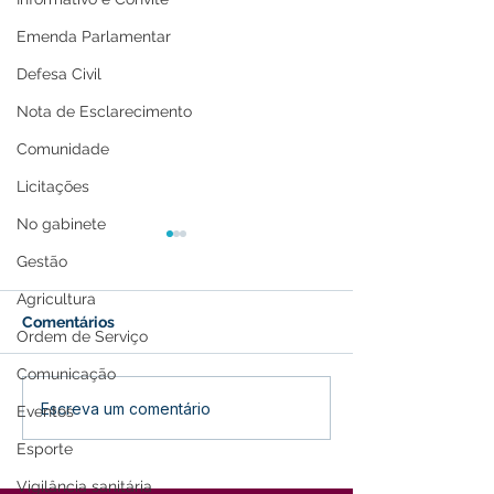
Emenda Parlamentar
Defesa Civil
Nota de Esclarecimento
Comunidade
Licitações
No gabinete
Gestão
Agricultura
Comentários
Ordem de Serviço
Comunicação
Recomendações para
Prefeitura de Fe
Escreva um comentário
Eventos
isolamento de casos por
vacinação de c
Esporte
covid-19
entre 10 e 11 a
Vigilância sanitária