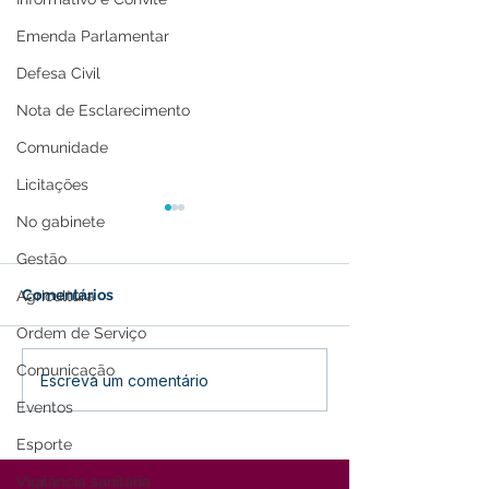
Emenda Parlamentar
Defesa Civil
Nota de Esclarecimento
Comunidade
Licitações
No gabinete
Gestão
Comentários
Agricultura
Ordem de Serviço
Comunicação
Recomendações para
Prefeitura de Fe
Escreva um comentário
isolamento de casos por
vacinação de c
Eventos
covid-19
entre 10 e 11 a
Esporte
Vigilância sanitária