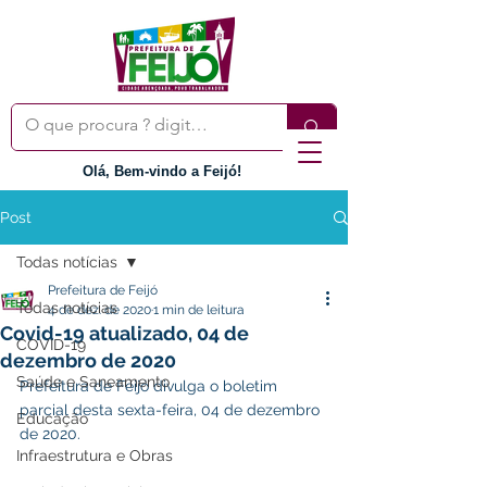
Olá, Bem-vindo a Feijó!
Post
Todas notícias
Prefeitura de Feijó
Todas notícias
4 de dez. de 2020
1 min de leitura
Covid-19 atualizado, 04 de
COVID-19
dezembro de 2020
Saúde e Saneamento
Prefeitura de Feijó divulga o boletim 
parcial desta sexta-feira, 04 de dezembro 
Educação
de 2020.
Infraestrutura e Obras