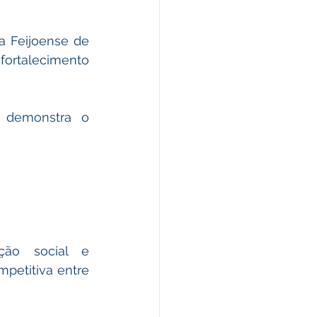
omunicado
a Feijoense de 
ortalecimento 
fesa Civil
 demonstra o 
ricultura
ção social e 
petitiva entre 