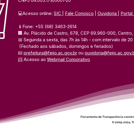
CNPJ 04.005.179/0001-20
💻Acesso online: 
SIC 
| 
Fale Conosco
 | 
Ouvidoria
| 
Portal
📱Fone: +55 (68) 3463-2614 
🏢 Av. Plácido de Castro, 678, CEP 69.960-000, Centro, F
📅 Segunda a sexta, das 7h às 14h 
- com intervalo de 20
(Fechado aos sábados, domingos e feriados)
📧 
prefeitura@feijo.ac.gov.br
 ou 
ouvidoria@feijo.ac.gov.
📨 Acesso ao 
Webmail Corporativo
Ferramenta de Transparência constr
© 2009-2024. To