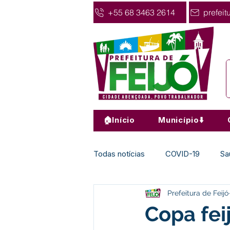
+55 68 3463 2614
prefeit
🏠Início
Município⬇️
Todas notícias
COVID-19
Sa
Prefeitura de Feijó
Agricultura
Nota de Pesar
Copa fei