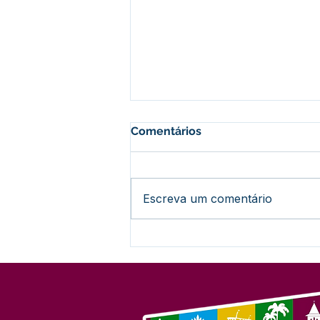
Comentários
Escreva um comentário
Com sucesso de público e
talento, Feijó encerra fase
municipal dos Jogos
Escolares 2026