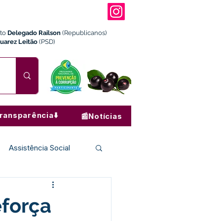
ito
Delegado Railson
(Republicanos)
Juarez Leitão
(PSD)
ransparência⬇️
📰Notícias
Assistência Social
Institucional e Governo
eforça