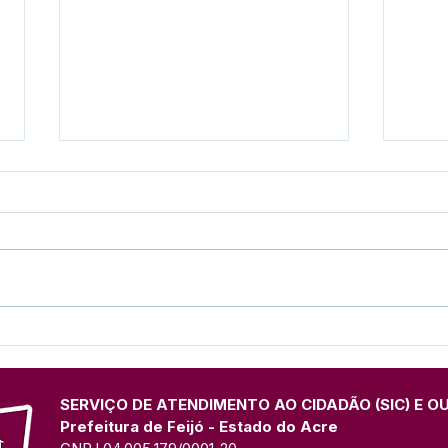
Prefeitura de Feijó
Feijó
promove fase municipal
muni
dos Jogos Escolares com
Esco
diversas modalidades
prog
SERVIÇO DE ATENDIMENTO AO CIDADÃO (SIC) E O
Prefeitura de Feijó - Estado do Acre