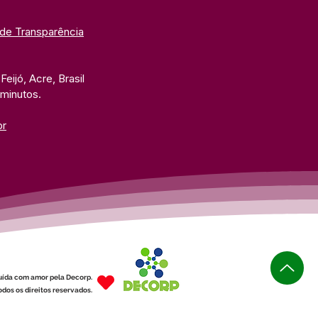
 de Transparência
eijó, Acre, Brasil
 minutos. 
br
uída com amor pela Decorp.
dos os direitos reservados.