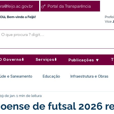
ura@feijo.ac.gov.br
Portal da Transparência
Olá, Bem-vindo a Feijó!
Prefe
Vice
O Governo⬇️
Serviços⬇️
T
Publicações 🔽
úde e Saneamento
Educação
Infraestrutura e Obras
19 de jan.
1 min de leitura
Desporto Cultura e Lazer
Administração e Finanças
joense de futsal 2026 r