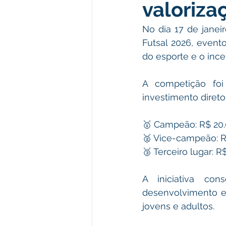
valoriza
Meio Ambiente e Turismo
D
No dia 17 de janeir
Futsal 2026, event
Convênios e Parcerias
Den
do esporte e o incen
A competição foi
Nota de Esclarecimento
Co
investimento direto
🥇 Campeão: R$ 20
Ordem de Serviço
Comunic
🥈 Vice-campeão: R
🥉 Terceiro lugar: R
A iniciativa con
desenvolvimento es
jovens e adultos.