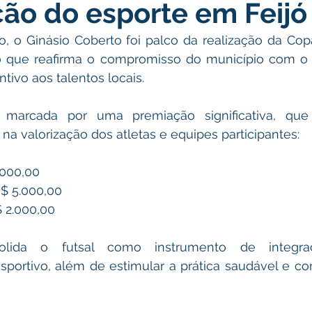
ção do esporte em Feijó
atas Comemorativas
Campanhas
Vacinômetro
C
o, o Ginásio Coberto foi palco da realização da Cop
o que reafirma o compromisso do município com o f
gue
Informativo e Convite
Emenda Parlamentar
De
tivo aos talentos locais.
 marcada por uma premiação significativa, que
munidade
Licitações
No gabinete
Gestão
Ag
 na valorização dos atletas e equipes participantes:
.000,00
ação
Eventos
Esporte
$ 5.000,00
$ 2.000,00
solida o futsal como instrumento de integra
portivo, além de estimular a prática saudável e com