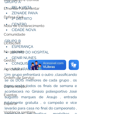
GRUPO A                                                               
BELA VISTA 
Emenda Parlamentar
ZENAIDE PAIVA 
Defesa Civil
2º DISTRITO 
CENTRO
Nota de Esclarecimento
CIDADE NOVA 
Comunidade
GRUPO B
Licitações
ESPERANÇA
No gabinete
BAIRRO DO HOSPITAL
GENIR NUNES
Gestão
CONQUISTA
Agricultura
NAIR ARAUJO 
Um grupo enfrentará o outro ,classificando 
Ordem de Serviço
se os DOIS melhores de cada grupo , os 
jogos serão todos os finais de semana e 
Comunicação
acontecerá no Ginásio poliesportivo José 
Eventos
augusto marques de Araujo , entrada 
totalmente gratuita , o campeão e vice 
Esporte
levarão para casa no final do campeonato , 
Vigilância sanitária
premiações em troféus , medalhas  e 