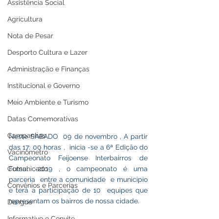
Assistência Social
Agricultura
Nota de Pesar
Desporto Cultura e Lazer
Administração e Finanças
Institucional e Governo
Meio Ambiente e Turismo
Datas Comemorativas
Campanhas
Neste SÁBADO  09 de novembro , A partir 
das 17: 00 horas ,  inicia -se a 6ª Edição do 
Vacinômetro
Campeonato Feijoense Interbairros de 
Comunicado
Futsal -2019 , o campeonato é uma 
parceria  entre a comunidade  e município 
Convênios e Parcerias
e terá a participação de 10  equipes que 
representam os bairros de nossa cidade.
Dengue
Informativo e Convite