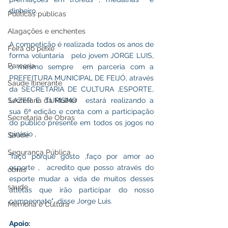
dinheiro.
Políticas públicas
Alagações e enchentes
A competição é realizada todos os anos de 
Feira do peixe
forma voluntaria   pelo jovem JORGE LUIS,  
Parceria
o mesmo sempre  em parceria com a 
PREFEITURA MUNICIPAL DE FEIJÓ, através 
Saúde Itinerante
da SECRETARIA DE CULTURA ,ESPORTE, 
Secretaria da Mulher
LAZER E TURISMO  estará realizando a 
sua 6ª edição e conta com a participação 
Secretaria de Obras
do público presente em todos os jogos no 
ginásio ,
Saúde
Segurança Pública
"faço porque gosto ,faço por amor ao 
esporte ,  acredito que posso através do 
obras
esporte mudar a vida de muitos desses 
saude
atletas que irão participar do nosso 
campeonato"  disse Jorge Luis. 
Memória e Cultura
Apoio: 