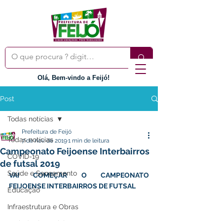
Olá, Bem-vindo a Feijó!
Post
Todas notícias
Prefeitura de Feijó
Todas notícias
7 de nov. de 2019
1 min de leitura
Campeonato Feijoense Interbairros
COVID-19
de futsal 2019
Saúde e Saneamento
VAI COMEÇAR O CAMPEONATO 
FEIJOENSE INTERBAIRROS DE FUTSAL 
Educação
Infraestrutura e Obras