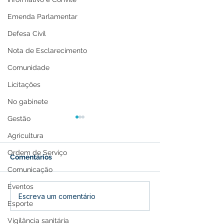
Emenda Parlamentar
Defesa Civil
Nota de Esclarecimento
Comunidade
Licitações
No gabinete
Gestão
Agricultura
Ordem de Serviço
Comentários
Comunicação
Eventos
Prefeitura de Feijó leva
Feijó se Une e
Escreva um comentário
Esporte
atendimento médico
Caminhada pel
itinerante às famílias
Conscientizaçã
Vigilância sanitária