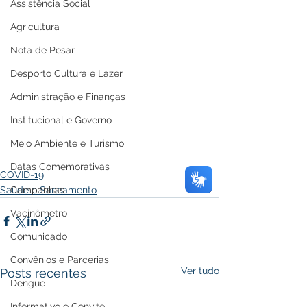
Assistência Social
Agricultura
Nota de Pesar
Desporto Cultura e Lazer
Administração e Finanças
Institucional e Governo
Meio Ambiente e Turismo
Datas Comemorativas
COVID-19
Campanhas
Saúde e Saneamento
Vacinômetro
Comunicado
Convênios e Parcerias
Ver tudo
Posts recentes
Dengue
Informativo e Convite