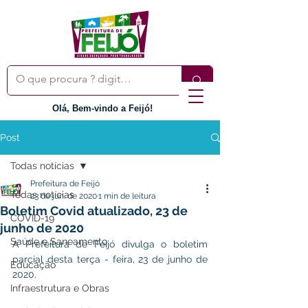
Olá, Bem-vindo a Feijó!
Post
Todas notícias
Prefeitura de Feijó
Todas notícias
23 de jun. de 2020
1 min de leitura
Boletim Covid atualizado, 23 de
COVID-19
junho de 2020
Saúde e Saneamento
A Prefeitura de Feijó divulga o boletim 
parcial desta terça - feira, 23 de junho de 
Educação
2020. 
Infraestrutura e Obras