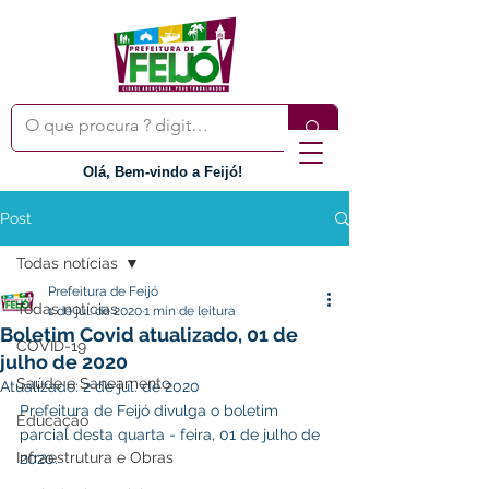
Olá, Bem-vindo a Feijó!
Post
Todas notícias
Prefeitura de Feijó
Todas notícias
1 de jul. de 2020
1 min de leitura
Boletim Covid atualizado, 01 de
COVID-19
julho de 2020
Saúde e Saneamento
Atualizado:
2 de jul. de 2020
Prefeitura de Feijó divulga o boletim 
Educação
parcial desta quarta - feira, 01 de julho de 
Infraestrutura e Obras
2020.