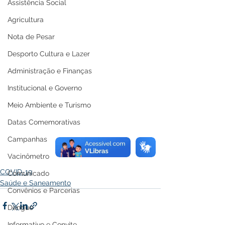
Assistência Social
Agricultura
Nota de Pesar
Desporto Cultura e Lazer
Administração e Finanças
Institucional e Governo
Meio Ambiente e Turismo
Datas Comemorativas
Campanhas
Vacinômetro
COVID-19
Comunicado
Saúde e Saneamento
Convênios e Parcerias
Dengue
Informativo e Convite