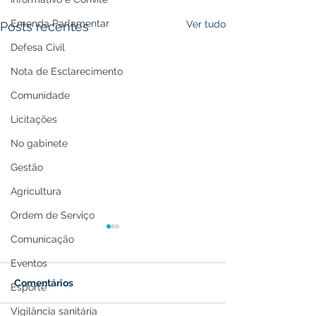
Emenda Parlamentar
Ver tudo
Posts recentes
Defesa Civil
Nota de Esclarecimento
Comunidade
Licitações
No gabinete
Gestão
Agricultura
Ordem de Serviço
Comunicação
Eventos
Comentários
Esporte
Vigilância sanitária