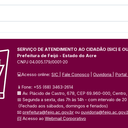
Recomendações para
Pref
isolamento de casos por
vaci
covid-19
entr
SERVIÇO DE ATENDIMENTO AO CIDADÃO (SIC) E O
Prefeitura de Feijó - Estado do Acre
CNPJ 04.005.179/0001-20
💻Acesso online: 
SIC 
| 
Fale Conosco
 | 
Ouvidoria
| 
Portal
📱Fone: +55 (68) 3463-2614 
🏢 Av. Plácido de Castro, 678, CEP 69.960-000, Centro, F
📅 Segunda a sexta, das 7h às 14h 
- com intervalo de 20
(Fechado aos sábados, domingos e feriados)
📧 
prefeitura@feijo.ac.gov.br
 ou 
ouvidoria@feijo.ac.gov.
📨 Acesso ao 
Webmail Corporativo