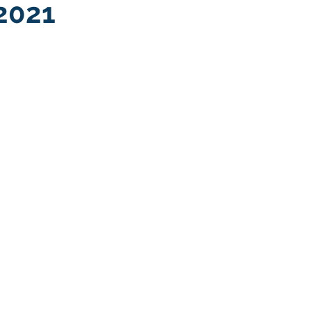
 2021
atas Comemorativas
Campanhas
Vacinômetro
C
gue
Informativo e Convite
Emenda Parlamentar
De
munidade
Licitações
No gabinete
Gestão
Ag
ação
Eventos
Esporte