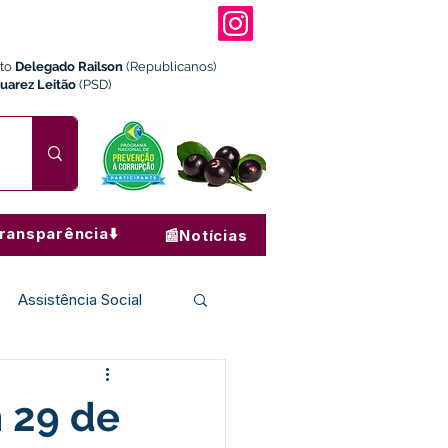
ito
Delegado Railson
(Republicanos)
Juarez Leitão
(PSD)
ransparência⬇️
📰Notícias
Assistência Social
Institucional e Governo
m 29 de