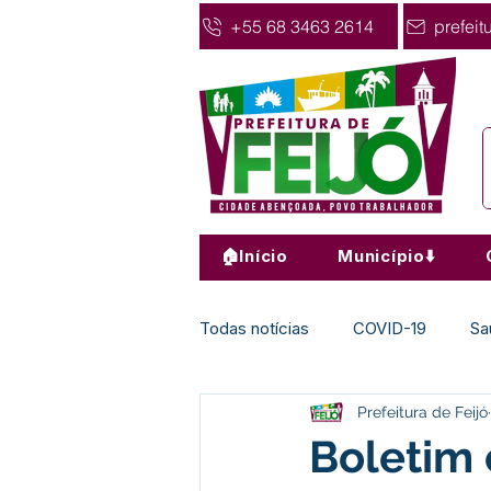
+55 68 3463 2614
prefeit
🏠Início
Município⬇️
Todas notícias
COVID-19
Sa
Prefeitura de Feijó
Agricultura
Nota de Pesar
Boletim 