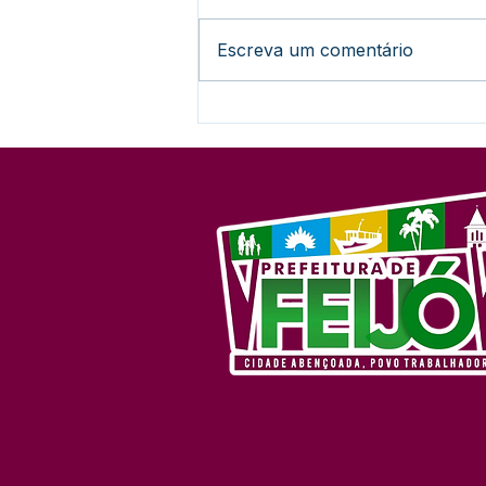
Escreva um comentário
Unidade sentinela atende
especificamente casos de
Dengue e Covid no
município de Feijó