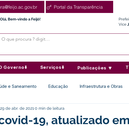
ura@feijo.ac.gov.br
Portal da Transparência
Olá, Bem-vindo a Feijó!
Prefe
Vice
O Governo⬇️
Serviços⬇️
T
Publicações 🔽
úde e Saneamento
Educação
Infraestrutura e Obras
29 de abr. de 2021
0 min de leitura
Desporto Cultura e Lazer
Administração e Finanças
covid-19, atualizado e