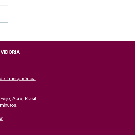
eitura de Feijó inicia
nação de crianças
e 10 e 11 anos
UVIDORIA
 de Transparência
eijó, Acre, Brasil
 minutos. 
br