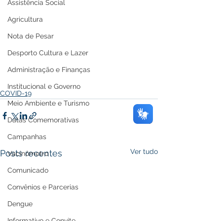
Assistência Social
Agricultura
Nota de Pesar
Desporto Cultura e Lazer
Administração e Finanças
Institucional e Governo
COVID-19
Meio Ambiente e Turismo
Datas Comemorativas
Campanhas
Ver tudo
Posts recentes
Vacinômetro
Comunicado
Convênios e Parcerias
Dengue
Informativo e Convite