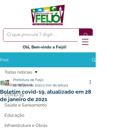
Olá, Bem-vindo a Feijó!
Post
Todas notícias
Prefeitura de Feijó
Todas notícias
28 de jan. de 2021
0 min de leitura
Boletim covid-19, atualizado em 28
COVID-19
de janeiro de 2021
Saúde e Saneamento
Educação
Infraestrutura e Obras