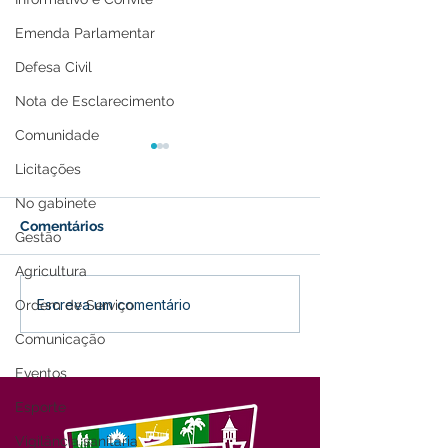
Emenda Parlamentar
Defesa Civil
Nota de Esclarecimento
Comunidade
Licitações
No gabinete
Comentários
Gestão
Agricultura
Recomendações para
Prefeitura de Fe
Escreva um comentário
Ordem de Serviço
isolamento de casos por
vacinação de c
Comunicação
covid-19
entre 10 e 11 a
Eventos
Esporte
Vigilância sanitária