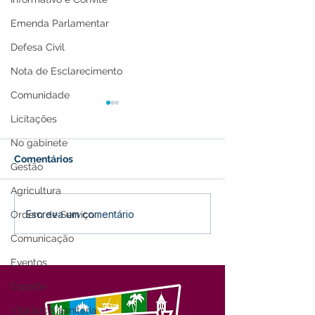
Emenda Parlamentar
Defesa Civil
Nota de Esclarecimento
Comunidade
Licitações
No gabinete
Comentários
Gestão
Agricultura
Recomendações para
Prefeitura de Fe
Escreva um comentário
Ordem de Serviço
isolamento de casos por
vacinação de c
Comunicação
covid-19
entre 10 e 11 a
Eventos
Esporte
Vigilância sanitária