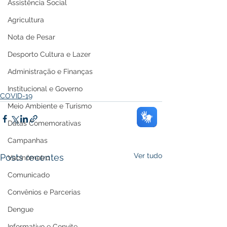
Assistência Social
Agricultura
Nota de Pesar
Desporto Cultura e Lazer
Administração e Finanças
Institucional e Governo
COVID-19
Meio Ambiente e Turismo
Datas Comemorativas
Campanhas
Ver tudo
Posts recentes
Vacinômetro
Comunicado
Convênios e Parcerias
Dengue
Informativo e Convite