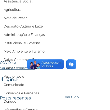
Assistência Social
Agricultura
Nota de Pesar
Desporto Cultura e Lazer
Administração e Finanças
Institucional e Governo
Meio Ambiente e Turismo
Datas Comemorativas
COVID-19
Campanhas
Saúde e Saneamento
Vacinômetro
Comunicado
Convênios e Parcerias
Ver tudo
Posts recentes
Dengue
Informativo e Convite