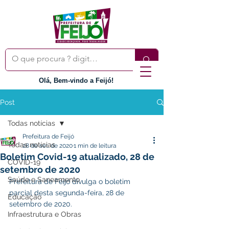
Olá, Bem-vindo a Feijó!
Post
Todas notícias
Prefeitura de Feijó
Todas notícias
28 de set. de 2020
1 min de leitura
Boletim Covid-19 atualizado, 28 de
COVID-19
setembro de 2020
Saúde e Saneamento
Prefeitura de Feijó divulga o boletim 
parcial desta segunda-feira, 28 de 
Educação
setembro de 2020.
Infraestrutura e Obras