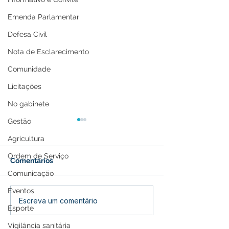
Emenda Parlamentar
Defesa Civil
Nota de Esclarecimento
Comunidade
Licitações
No gabinete
Gestão
Agricultura
Ordem de Serviço
Comentários
Comunicação
Eventos
Prefeitura de Feijó leva
Feijó se Une e
Escreva um comentário
Esporte
atendimento médico
Caminhada pel
itinerante às famílias
Conscientizaçã
Vigilância sanitária