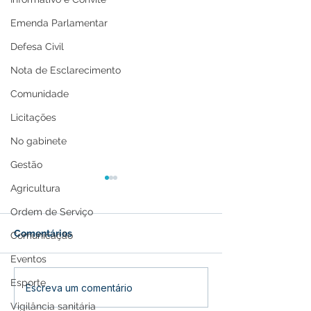
Emenda Parlamentar
Defesa Civil
Nota de Esclarecimento
Comunidade
Licitações
No gabinete
Gestão
Agricultura
Ordem de Serviço
Comentários
Comunicação
Eventos
Esporte
Prefeitura de Feijó leva
Feijó se Une e
Escreva um comentário
atendimento médico
Caminhada pel
Vigilância sanitária