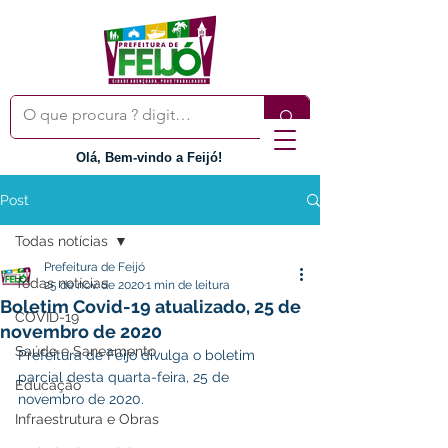
Olá, Bem-vindo a Feijó!
Post
Todas notícias
Prefeitura de Feijó
Todas notícias
25 de nov. de 2020
1 min de leitura
Boletim Covid-19 atualizado, 25 de
COVID-19
novembro de 2020
Saúde e Saneamento
Prefeitura de Feijó divulga o boletim 
parcial desta quarta-feira, 25 de 
Educação
novembro de 2020.
Infraestrutura e Obras