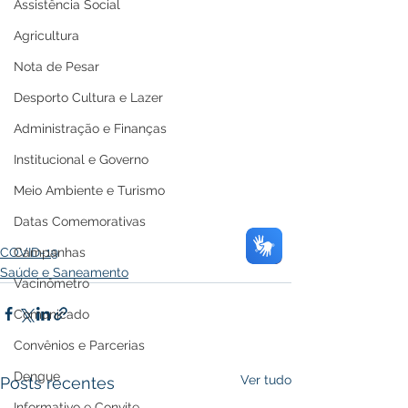
Assistência Social
Agricultura
Nota de Pesar
Desporto Cultura e Lazer
Administração e Finanças
Institucional e Governo
Meio Ambiente e Turismo
Datas Comemorativas
Campanhas
COVID-19
Saúde e Saneamento
Vacinômetro
Comunicado
Convênios e Parcerias
Dengue
Ver tudo
Posts recentes
Informativo e Convite