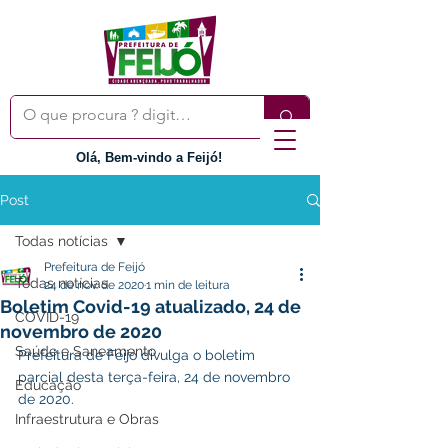
Olá, Bem-vindo a Feijó!
Post
Todas notícias
Prefeitura de Feijó
Todas notícias
24 de nov. de 2020
1 min de leitura
Boletim Covid-19 atualizado, 24 de
COVID-19
novembro de 2020
Saúde e Saneamento
Prefeitura de Feijó divulga o boletim 
parcial desta terça-feira, 24 de novembro 
Educação
de 2020.
Infraestrutura e Obras