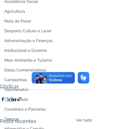
Assistência Social
Agricultura
Nota de Pesar
Desporto Cultura e Lazer
Administração e Finanças
Institucional e Governo
Meio Ambiente e Turismo
Datas Comemorativas
Campanhas
COVID-19
Vacinômetro
Comunicado
Convênios e Parcerias
Dengue
Ver tudo
Posts recentes
Informativo e Convite