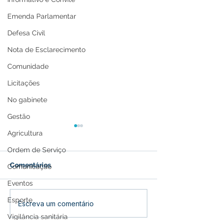
Emenda Parlamentar
Defesa Civil
Nota de Esclarecimento
Comunidade
Licitações
No gabinete
Gestão
Agricultura
Ordem de Serviço
Comentários
Comunicação
Eventos
Esporte
Recomendações para
Prefeitura de Fe
Escreva um comentário
isolamento de casos por
vacinação de c
Vigilância sanitária