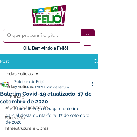
Olá, Bem-vindo a Feijó!
Post
Todas notícias
Prefeitura de Feijó
Todas notícias
17 de set. de 2020
1 min de leitura
Boletim Covid-19 atualizado, 17 de
COVID-19
setembro de 2020
Saúde e Saneamento
Prefeitura de Feijó divulga o boletim 
parcial desta quinta-feira, 17 de setembro 
Educação
de 2020.
Infraestrutura e Obras