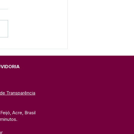
to Lilás e Agosto
rado: Um Mês de
ado, Proteção e
cientização
UVIDORIA
 de Transparência
eijó, Acre, Brasil
 minutos. 
br