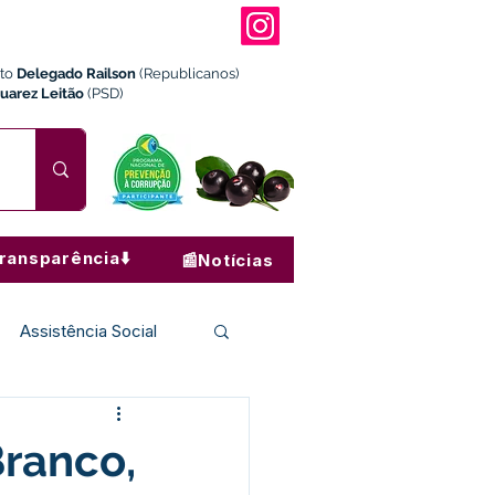
ito
Delegado Railson
(Republicanos)
Juarez Leitão
(PSD)
ransparência⬇️
📰Notícias
Assistência Social
Institucional e Governo
Branco,