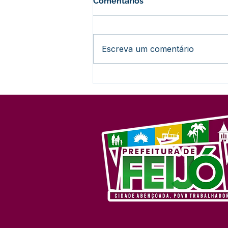
Comentários
Escreva um comentário
A Revolução Acreana: Do
Ouro Branco à Incorporação
Nacional