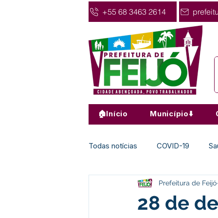
+55 68 3463 2614
prefeit
🏠Início
Município⬇️
Todas notícias
COVID-19
Sa
Prefeitura de Feijó
Agricultura
Nota de Pesar
28 de de