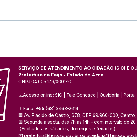
Prefeitura de Feijó Abre
Agos
Inscrições para Torneios
Dou
Esportivos e Culturais do
Cuid
27º Festival do Açaí
Cons
SERVIÇO DE ATENDIMENTO AO CIDADÃO (SIC) E O
Prefeitura de Feijó - Estado do Acre
CNPJ 04.005.179/0001-20
💻Acesso online: 
SIC 
| 
Fale Conosco
 | 
Ouvidoria
| 
Portal
📱Fone: +55 (68) 3463-2614 
🏢 Av. Plácido de Castro, 678, CEP 69.960-000, Centro, F
📅 Segunda a sexta, das 7h às 14h 
- com intervalo de 20
(Fechado aos sábados, domingos e feriados)
📧 
prefeitura@feijo.ac.gov.br
 ou 
ouvidoria@feijo.ac.gov.