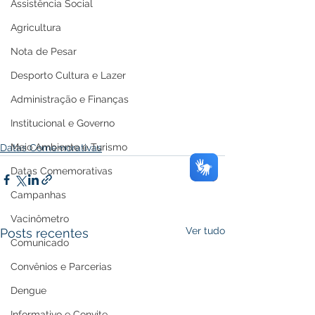
Assistência Social
Agricultura
Nota de Pesar
Desporto Cultura e Lazer
Administração e Finanças
Institucional e Governo
Meio Ambiente e Turismo
Datas Comemorativas
Datas Comemorativas
Campanhas
Vacinômetro
Ver tudo
Posts recentes
Comunicado
Convênios e Parcerias
Dengue
Informativo e Convite