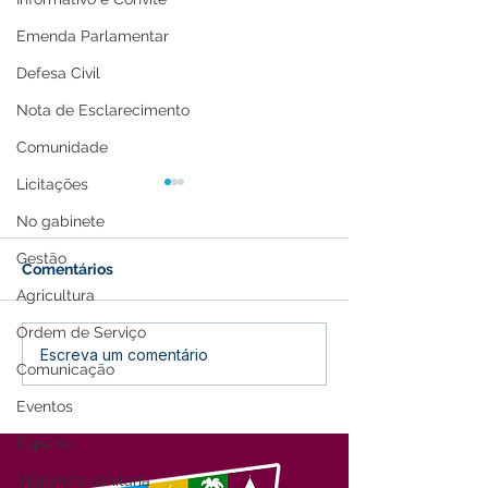
Emenda Parlamentar
Defesa Civil
Nota de Esclarecimento
Comunidade
Licitações
No gabinete
Gestão
Comentários
Agricultura
Ordem de Serviço
Lançamento do 27º
Parabéns, Acre!
Escreva um comentário
Comunicação
Festival do Açaí
de conquistas 
promete agitar Feijó
esperança
Eventos
Esporte
Vigilância sanitária