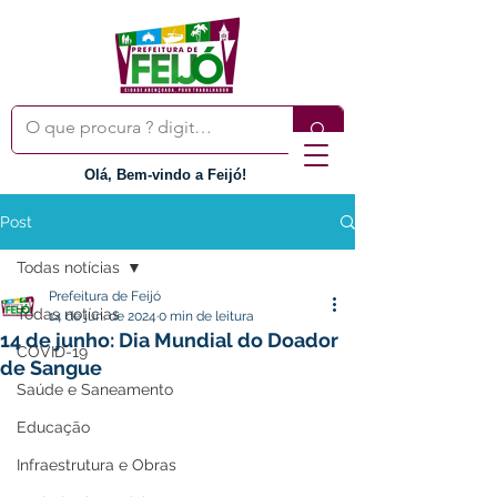
Olá, Bem-vindo a Feijó!
Post
Todas notícias
Prefeitura de Feijó
Todas notícias
14 de jun. de 2024
0 min de leitura
14 de junho: Dia Mundial do Doador
COVID-19
de Sangue
Saúde e Saneamento
Educação
Infraestrutura e Obras