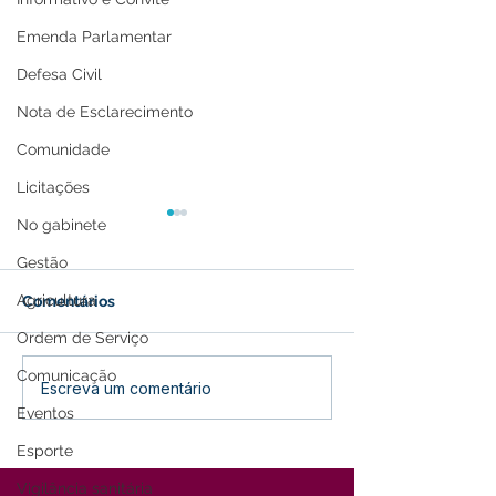
Emenda Parlamentar
Defesa Civil
Nota de Esclarecimento
Comunidade
Licitações
No gabinete
Gestão
Agricultura
Comentários
Ordem de Serviço
Comunicação
Parabéns, Acre! 64 anos
12 de junho: Fel
Escreva um comentário
de conquistas e
dos Namorados
Eventos
esperança
Esporte
Vigilância sanitária