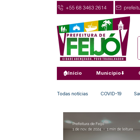
+55 68 3463 2614
prefeit
🏠Início
Município⬇️
Todas notícias
COVID-19
Sa
Agricultura
Nota de Pesar
Prefeitura de Feijó
1 de nov. de 2024
1 min de leitura