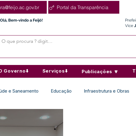
ura@feijo.ac.gov.br
Portal da Transparência
Olá, Bem-vindo a Feijó!
Prefe
Vice
O Governo⬇️
Serviços⬇️
T
Publicações 🔽
úde e Saneamento
Educação
Infraestrutura e Obras
Desporto Cultura e Lazer
Administração e Finanças