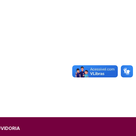
omunicado
fesa Civil
ricultura
UVIDORIA