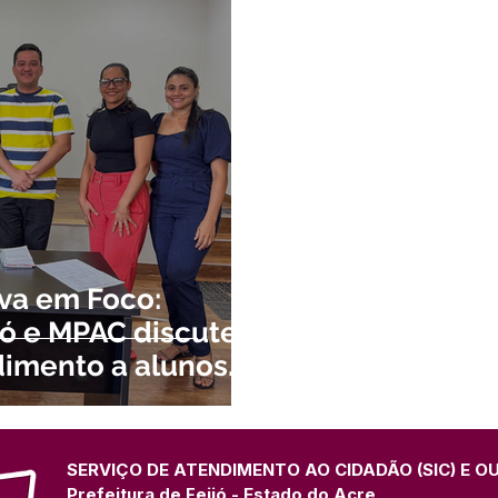
atas Comemorativas
Campanhas
Vacinômetro
C
gue
Informativo e Convite
Emenda Parlamentar
De
munidade
Licitações
No gabinete
Gestão
Ag
ação
Eventos
Esporte
va em Foco:
ijó e MPAC discutem
dimento a alunos
s especiais
SERVIÇO DE ATENDIMENTO AO CIDADÃO (SIC) E O
Prefeitura de Feijó - Estado do Acre