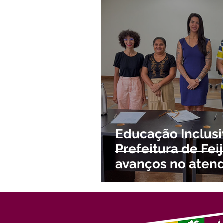
Meio Ambiente e Turismo
D
Convênios e Parcerias
Den
Nota de Esclarecimento
Co
Ordem de Serviço
Comunic
Educação Inclusi
Prefeitura de Fe
avanços no aten
com necessidade