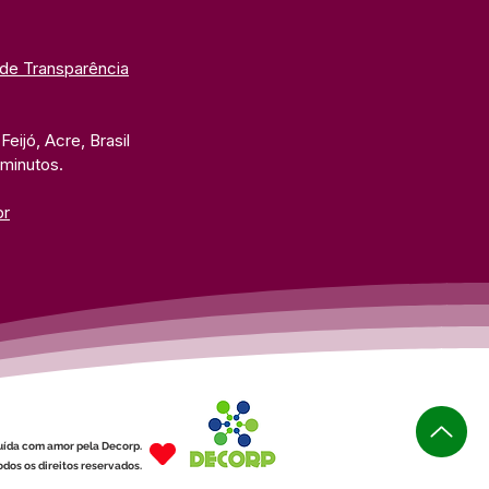
 de Transparência
eijó, Acre, Brasil
 minutos. 
br
uída com amor pela Decorp.
dos os direitos reservados.