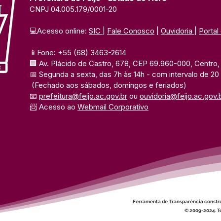
CNPJ 04.005.179/0001-20
💻Acesso online: 
SIC 
| 
Fale Conosco
 | 
Ouvidoria
| 
Portal
📱Fone: +55 (68) 3463-2614 
🏢 Av. Plácido de Castro, 678, CEP 69.960-000, Centro, F
📅 Segunda a sexta, das 7h às 14h 
- com intervalo de 20
(Fechado aos sábados, domingos e feriados)
📧 
prefeitura@feijo.ac.gov.br
 ou 
ouvidoria@feijo.ac.gov.
📨 Acesso ao 
Webmail Corporativo
Ferramenta de Transparência constr
© 2009-2024. To