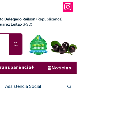
ito
Delegado Railson
(Republicanos)
Juarez Leitão
(PSD)
ransparência⬇️
📰Notícias
Assistência Social
Institucional e Governo