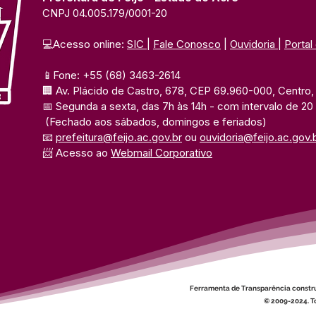
CNPJ 04.005.179/0001-20
💻Acesso online: 
SIC 
| 
Fale Conosco
 | 
Ouvidoria
| 
Portal
📱Fone: +55 (68) 3463-2614 
🏢 Av. Plácido de Castro, 678, CEP 69.960-000, Centro, F
📅 Segunda a sexta, das 7h às 14h 
- com intervalo de 20
(Fechado aos sábados, domingos e feriados)
📧 
prefeitura@feijo.ac.gov.br
 ou 
ouvidoria@feijo.ac.gov.
📨 Acesso ao 
Webmail Corporativo
Ferramenta de Transparência constr
© 2009-2024. To