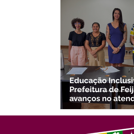
Meio Ambiente e Turismo
D
Convênios e Parcerias
Den
Nota de Esclarecimento
Co
Ordem de Serviço
Comunic
Educação Inclusi
Prefeitura de Fe
avanços no aten
com necessidade