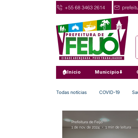
+55 68 3463 2614
prefeit
🏠Início
Município⬇️
Todas notícias
COVID-19
Sa
Agricultura
Nota de Pesar
Prefeitura de Feijó
1 de nov. de 2024
1 min de leitura