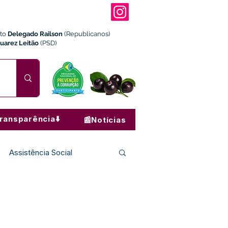
ito
Delegado Railson
(Republicanos)
Juarez Leitão
(PSD)
ransparência⬇️
📰Notícias
Assistência Social
Institucional e Governo