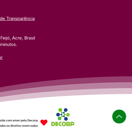
 de Transparência
eijó, Acre, Brasil
 minutos. 
br
uída com amor pela Decorp.
dos os direitos reservados.