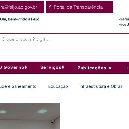
ura@feijo.ac.gov.br
Portal da Transparência
Olá, Bem-vindo a Feijó!
Prefe
Vice
O Governo⬇️
Serviços⬇️
T
Publicações 🔽
úde e Saneamento
Educação
Infraestrutura e Obras
Desporto Cultura e Lazer
Administração e Finanças