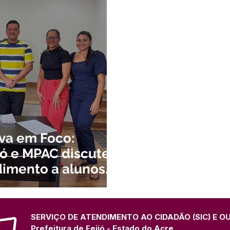
atas Comemorativas
Campanhas
Vacinômetro
C
gue
Informativo e Convite
Emenda Parlamentar
De
munidade
Licitações
No gabinete
Gestão
Ag
ação
Eventos
Esporte
va em Foco:
ijó e MPAC discutem
dimento a alunos
s especiais
SERVIÇO DE ATENDIMENTO AO CIDADÃO (SIC) E O
Prefeitura de Feijó - Estado do Acre