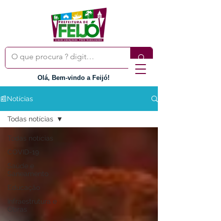
Olá, Bem-vindo a Feijó!
📰Notícias
Todas notícias
Todas notícias
COVID-19
Saúde e
Saneamento
Educação
Infraestrutura e
Obras