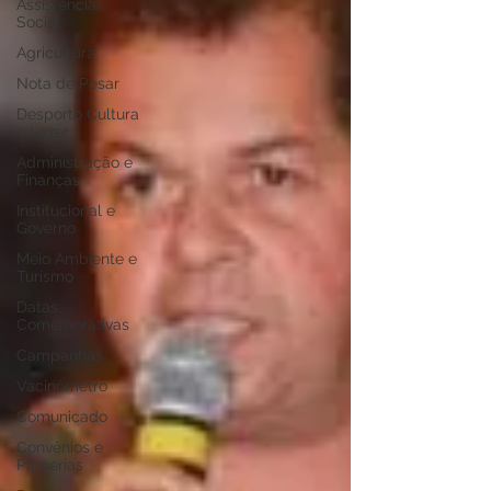
Assistência
Social
Agricultura
Nota de Pesar
Desporto Cultura
e Lazer
Administração e
Finanças
Institucional e
Governo
Meio Ambiente e
Turismo
Datas
Comemorativas
Campanhas
Vacinômetro
Comunicado
Convênios e
Parcerias