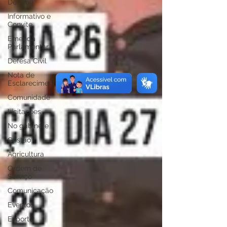
Dengue
Informativo e
Convite
Emenda
Parlamentar
Defesa Civil
Nota de
Esclarecimento
Comunidade
Licitações
No gabinete
Gestão
Agricultura
Ordem de
Serviço
Comunicação
Eventos
Esporte