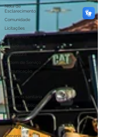
Nota de
Esclarecimento
Comunidade
Licitações
No gabinete
Gestão
Agricultura
Ordem de Serviço
Comunicação
Eventos
Esporte
Vigilância sanitária
Políticas públicas
Alagações e
enchentes
Feira do peixe
Parceria