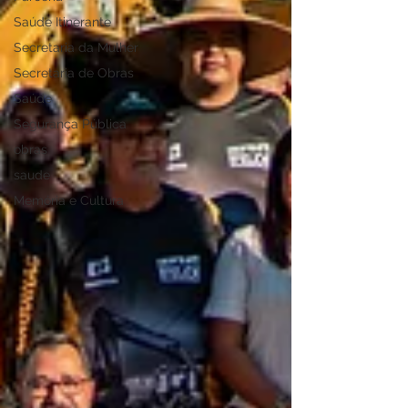
Saúde Itinerante
Secretaria da Mulher
Secretaria de Obras
Saúde
Segurança Pública
obras
saude
Memória e Cultura