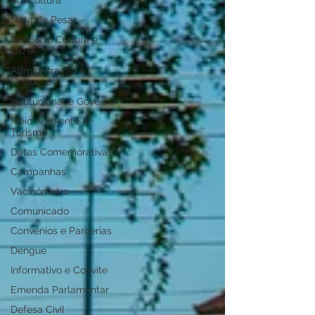
Agricultura
Nota de Pesar
Desporto Cultura e
Lazer
Administração e
Finanças
Institucional e Governo
Meio Ambiente e
Turismo
Datas Comemorativas
Campanhas
Vacinômetro
Comunicado
Convênios e Parcerias
Dengue
Informativo e Convite
Emenda Parlamentar
Defesa Civil