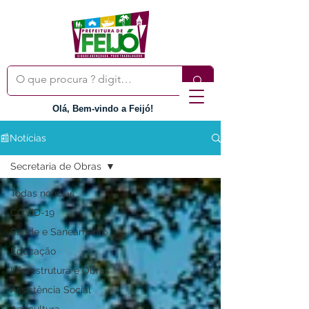
Olá, Bem-vindo a Feijó!
📰Notícias
Secretaria de Obras
Todas notícias
COVID-19
Saúde e Saneamento
Educação
Infraestrutura e Obras
Assistência Social