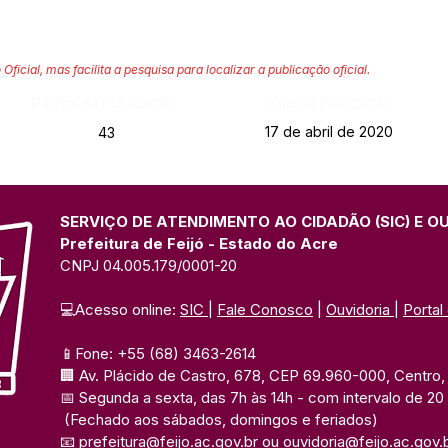
 Oficial, mas facilita a pesquisa para localizar a publicação oficial.
Página da Publicação:
Data da Publicação:
17 de abril de 2020
43
SERVIÇO DE ATENDIMENTO AO CIDADÃO (SIC) E O
Prefeitura de Feijó - Estado do Acre
CNPJ 04.005.179/0001-20
💻Acesso online: 
SIC 
| 
Fale Conosco
 | 
Ouvidoria
| 
Portal
📱Fone: +55 (68) 3463-2614 
🏢 Av. Plácido de Castro, 678, CEP 69.960-000, Centro, F
📅 Segunda a sexta, das 7h às 14h 
- com intervalo de 20
(Fechado aos sábados, domingos e feriados)
📧 
prefeitura@feijo.ac.gov.br
 ou 
ouvidoria@feijo.ac.gov.