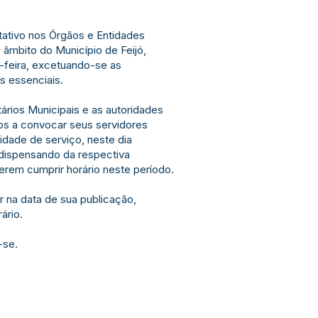
tativo nos Órgãos e Entidades
o âmbito do Município de Feijó,
a-feira, excetuando-se as
s essenciais.
rios Municipais e as autoridades
os a convocar seus servidores
dade de serviço, neste dia
 dispensando da respectiva
rem cumprir horário neste período.
 na data de sua publicação,
ário.
-se.