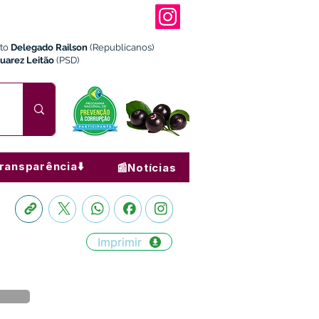
ito
Delegado Railson
(Republicanos)
Juarez Leitão
(PSD)
ransparência⬇️
📰Notícias
Imprimir