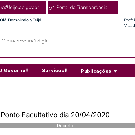
ura@feijo.ac.gov.br
Portal da Transparência
Olá, Bem-vindo a Feijó!
Prefe
Vice
O Governo⬇️
Serviços⬇️
T
Publicações 🔽
Ponto Facultativo dia 20/04/2020
Decreto