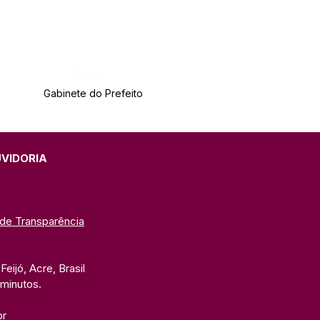
Órgão:
Gabinete do Prefeito
UVIDORIA
 de Transparência
eijó, Acre, Brasil
 minutos. 
br