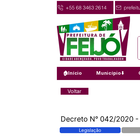
+55 68 3463 2614
prefeit
🏠Início
Município⬇️
Voltar
Decreto N° 042/2020 - 
Legislação