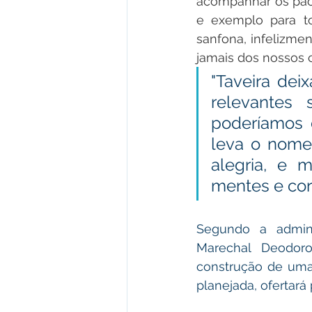
acompanhar os paci
e exemplo para to
sanfona, infelizmen
jamais dos nossos 
"Taveira de
relevantes 
poderíamos 
leva o nome 
alegria, e 
mentes e cor
Segundo a admini
Marechal Deodoro
construção de uma 
planejada, ofertará