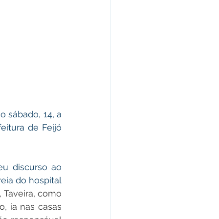
O chefe do executivo municipal, Prefeito Kiefer Cavalcante, inaugurou no sábado, 14, a 
eitura de Feijó 
u discurso ao 
eia do hospital 
 Taveira, como 
 ia nas casas 