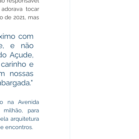
o responsável 
adorava tocar 
o de 2021, mas 
ximo com 
e, e não 
o Açude, 
carinho e 
m nossas 
mbargada."
o na Avenida 
milhão, para 
la arquitetura 
 e encontros.