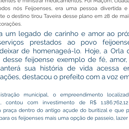
entes e ministrar medicamentos. Foi Maçom, cidadã
dos nós Feijoenses, era uma pessoa divertida e 
te o destino tirou Taveira desse plano em 28 de mai
corações.
ixa um legado de carinho e amor ao pró
serviços prestados ao povo feijoens
deixar de homenageá-lo. Hoje, a Orla d
desse feijoense exemplo de fé, amor, 
manterá sua história de vida acessa e
ações, destacou o prefeito com a voz e
stração municipal, o empreendimento localizad
, contou com investimento de R$ 1.186.762,12 
praça dentro do antigo açude do buritizal e que pe
 para os feijoenses mais uma opção de passeio, lazer