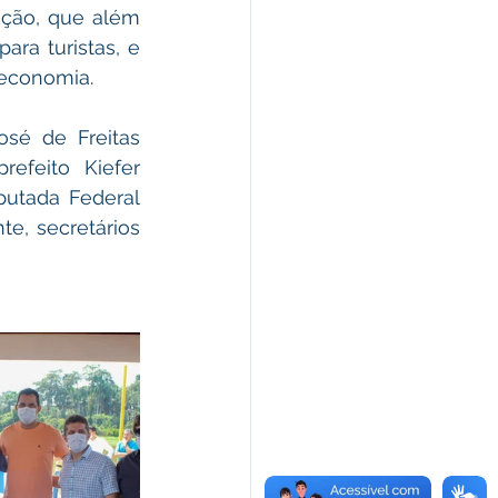
ção, que além 
ra turistas, e 
 economia.
sé de Freitas 
feito Kiefer 
utada Federal 
e, secretários 