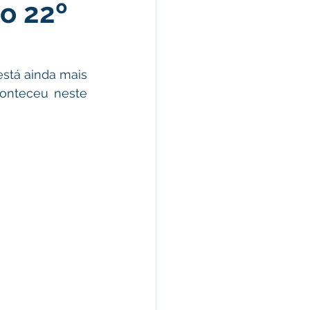
 o 22º
omunicado
fesa Civil
está ainda mais 
conteceu neste 
ricultura