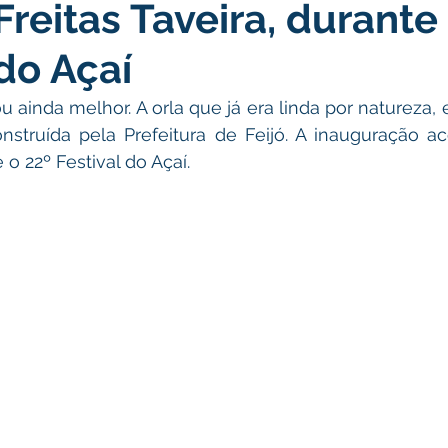
Freitas Taveira, durante
atas Comemorativas
Campanhas
Vacinômetro
C
 do Açaí
gue
Informativo e Convite
Emenda Parlamentar
De
u ainda melhor. A orla que já era linda por natureza, 
onstruída pela Prefeitura de Feijó. A inauguração a
 o 22º Festival do Açaí. 
munidade
Licitações
No gabinete
Gestão
Ag
ação
Eventos
Esporte