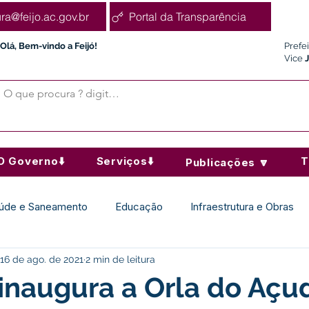
ura@feijo.ac.gov.br
Portal da Transparência
Olá, Bem-vindo a Feijó!
Prefe
Vice
O Governo⬇️
Serviços⬇️
T
Publicações 🔽
úde e Saneamento
Educação
Infraestrutura e Obras
16 de ago. de 2021
2 min de leitura
Desporto Cultura e Lazer
Administração e Finanças
 inaugura a Orla do Açu