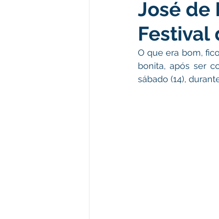
José de 
Meio Ambiente e Turismo
D
Festival
Convênios e Parcerias
Den
O que era bom, fico
bonita, após ser c
sábado (14), durante
Nota de Esclarecimento
Co
Ordem de Serviço
Comunic