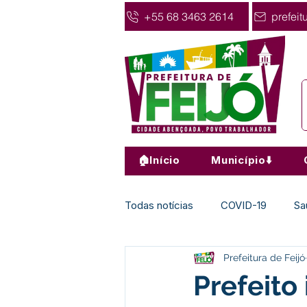
+55 68 3463 2614
prefeit
🏠Início
Município⬇️
Todas notícias
COVID-19
Sa
Prefeitura de Feijó
Agricultura
Nota de Pesar
Prefeito