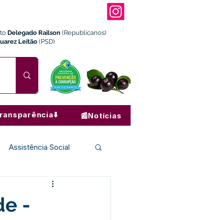
ito
Delegado Railson
(Republicanos)
Juarez Leitão
(PSD)
ransparência⬇️
📰Notícias
Assistência Social
Institucional e Governo
de -