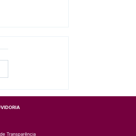
eitura e SEME realizam
ação do Programa
eira Infância 2026 na
C
UVIDORIA
 de Transparência