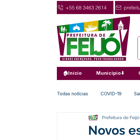
+55 68 3463 2614
prefeit
🏠Início
Município⬇️
Todas notícias
COVID-19
Sa
Prefeitura de Feijó
Agricultura
Nota de Pesar
Novos es