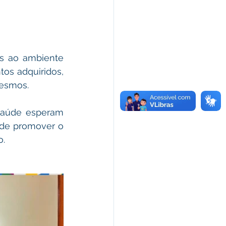
s ao ambiente 
os adquiridos, 
mesmos.
Saúde esperam 
de promover o 
o.