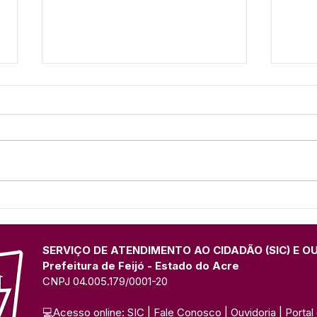
Projeto de Leitura encanta
Pref
crianças na Escola Menino
form
Jesus em sábado letivo
Prim
especial
UFA
SERVIÇO DE ATENDIMENTO AO CIDADÃO (SIC) E O
Prefeitura de Feijó - Estado do Acre
CNPJ 04.005.179/0001-20
💻Acesso online: 
SIC 
| 
Fale Conosco
 | 
Ouvidoria
| 
Portal