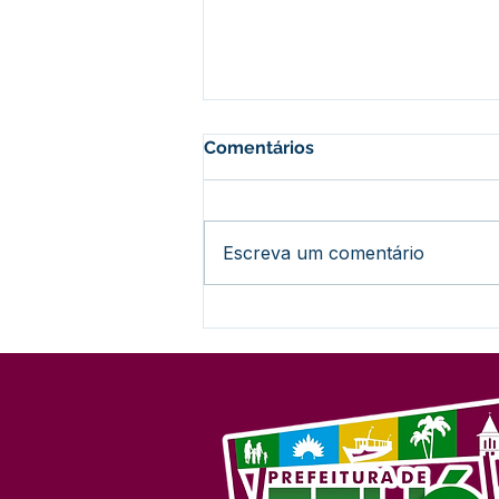
Comentários
Escreva um comentário
Futuro Conectado com a
Educação: Feijó Celebra
Lançamento da Pedra
Fundamental do IFAC