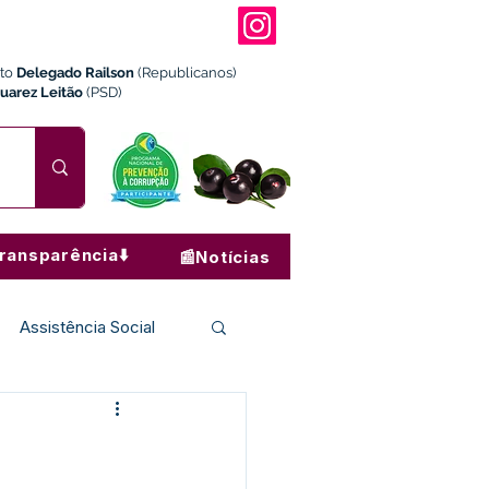
ito
Delegado Railson
(Republicanos)
Juarez Leitão
(PSD)
ransparência⬇️
📰Notícias
Assistência Social
Institucional e Governo