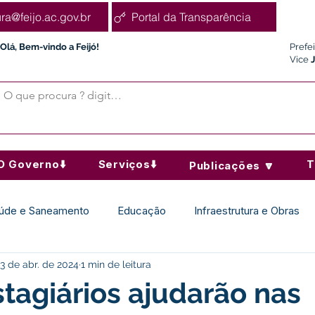
ura@feijo.ac.gov.br
Portal da Transparência
Olá, Bem-vindo a Feijó!
Prefe
Vice
O Governo⬇️
Serviços⬇️
T
Publicações 🔽
úde e Saneamento
Educação
Infraestrutura e Obras
3 de abr. de 2024
1 min de leitura
Desporto Cultura e Lazer
Administração e Finanças
tagiários ajudarão nas